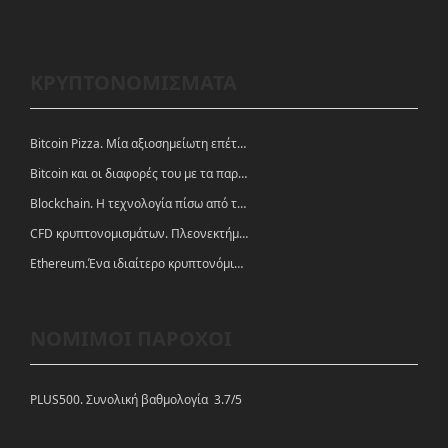
ΚΡΥΠΤΟΝΟΜΙΣΜΑΤΑ
Bitcoin Pizza. Μία αξιοσημείωτη επέτειος.
Bitcoin και οι διαφορές του με τα παραδοσιακά νομίσματα
Blockchain. Η τεχνολογία πίσω από τα κρυπτονομίσματα
CFD κρυπτονομισμάτων. Πλεονεκτήματα και ευκαιρίες
Ethereum.Ένα ιδιαίτερο κρυπτονόμισμα-πλατφόρμα
ΝΟΜΙΜΟΙ ΠΑΡΟΧΟΙ
PLUS500. Συνολική βαθμολογία 3.7/5