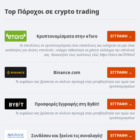
Top Πάροχοι σε crypto trading
Κρυπτονομίσματα στην eToro
ΕΓΓΡΑΦΗ →
Οι επενδύσεις σε κρυπτονομίσματα είναι επικίνδυνες και ενδέχεται να μην είναι
κατάλληλες για ιδιώτες επενδυτές· υπάρχει πιθανότητα να χάσετε ολόκληρη την επένδυσή
σας. Κατανοήστε τους κινδύνους εδώ: https://etoro.tw/3PI44nZ
Binance.com
ΕΓΓΡΑΦΗ →
Το κεφάλαιο σας βρίσκεται σε κίνδυνο προσοχή στην μεταβλητότητα των τιμών των
κρυπτνομισμάτων
Προσφορές Εγγραφής στη ByBit!
ΕΓΓΡΑΦΗ →
Το κεφάλαιο σας βρίσκεται σε κίνδυνο προσοχή στην μεταβλητότητα των τιμών των
κρυπτνομισμάτων
Συνδέσου και ξεκίνα τις συναλαγές!
ΕΓΓΡΑΦΗ →