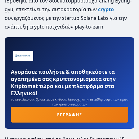
ιδρύθηκε από τον δισεκατομμυριούχο Chang Byung-
gyu, επεκτείνει την αυτοκρατορία των
crypto
συνεργαζόμενος με την startup Solana Labs για την
ανάπτυξη crypto παιχνιδιών play-to-earn.
Αγοράστε πουλήστε & αποθηκεύστε τα
αγαπημένα σας κρυπτονομίσματα στην
Kriptomat τώρα και με πλατφόρμα στα
Ελληνικά!
Το κεφάλαιο σας βρίσκεται σε κίνδυνο. Προσοχή στην μεταβλητότητα των τιμών
των κρυπτονομισμάτων
ΕΓΓΡΑΦΗ*