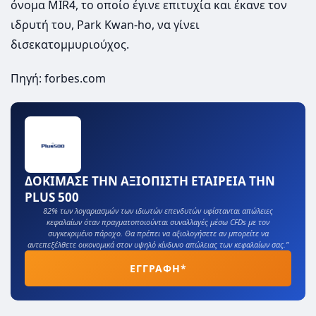
όνομα MIR4, το οποίο έγινε επιτυχία και έκανε τον
ιδρυτή του, Park Kwan-ho, να γίνει
δισεκατομμυριούχος.
Πηγή: forbes.com
ΔΟΚΙΜΑΣΕ ΤΗΝ ΑΞΙΟΠΙΣΤΗ ΕΤΑΙΡΕΙΑ ΤΗΝ
PLUS 500
82% των λογαριασμών των ιδιωτών επενδυτών υφίστανται απώλειες
κεφαλαίων όταν πραγματοποιούνται συναλλαγές μέσω CFDs με τον
συγκεκριμένο πάροχο. Θα πρέπει να αξιολογήσετε αν μπορείτε να
αντεπεξέλθετε οικονομικά στον υψηλό κίνδυνο απώλειας των κεφαλαίων σας.”
ΕΓΓΡΑΦΗ*