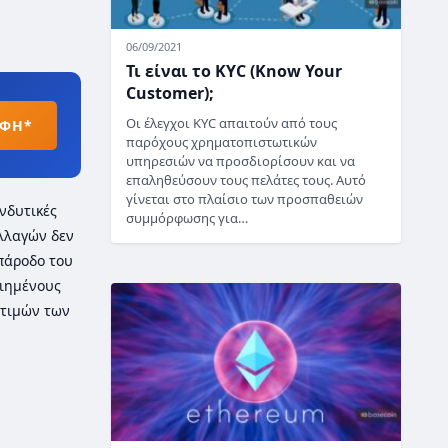
06/09/2021
Τι είναι το KYC (Know Your
Customer);
Οι έλεγχοι KYC απαιτούν από τους
ΑΦΗ*
παρόχους χρηματοπιστωτικών
υπηρεσιών να προσδιορίσουν και να
επαληθεύσουν τους πελάτες τους. Αυτό
γίνεται στο πλαίσιο των προσπαθειών
νδυτικές
συμμόρφωσης για…
λλαγών δεν
 πάροδο του
οιημένους
τιμών των