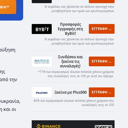
ΑΦΗ*
Το κεφάλαιο σας βρίσκεται σε κίνδυνο προσοχή στην
μεταβλητότητα των τιμών των κρυπτνομισμάτων
Προσφορές
Εγγραφής στη
ΕΓΓΡΑΦΗ →
ByBit!
Το κεφάλαιο σας βρίσκεται σε κίνδυνο προσοχή στην
μεταβλητότητα των τιμών των κρυπτνομισμάτων
 αύξηση
Συνδέσου και
ξεκίνα τις
ΕΓΓΡΑΦΗ →
συναλαγές!
της
*71% των λογαριασμών ιδιωτών πελατών χάνουν χρήματα
στις συναλλαγές τους σε CFD με αυτό τον πάροχο.
από την
Ξεκίνα με Plus500
ΕΓΓΡΑΦΗ →
Ουκρανία,
82% των λογαριασμών ιδιωτών πελατών χάνουν χρήματα στις
συναλλαγές τους σε CFD
 και οι