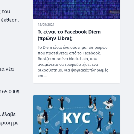
ς του
 έκθεση.
15/09/2021
Τι είναι το Facebook Diem
(πρώην Libra);
Το Diem είναι ένα σύστημα πληρωμών
που προτείνεται από το Facebook.
Βασίζεται σε ένα blockchain, που
αναμένεται να τροφοδοτήσει ένα
ια νέα
οικοσύστημα, για ψηφιακές πληρωμές
και…
165.000$
, έλαβε
κριση με