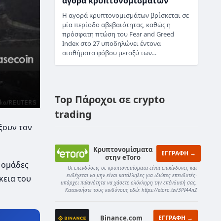
αγορά κρυπτονομισμάτων
Η αγορά κρυπτονομισμάτων βρίσκεται σε
μία περίοδο αβεβαιότητας, καθώς η
πρόσφατη πτώση του Fear and Greed
Index στο 27 υποδηλώνει έντονα
αισθήματα φόβου μεταξύ των…
Top Πάροχοι σε crypto
trading
ξουν τον
Κρυπτονομίσματα
ΕΓΓΡΑΦΗ →
στην eToro
ς ομάδες
Οι επενδύσεις σε κρυπτονομίσματα είναι επικίνδυνες και
ενδέχεται να μην είναι κατάλληλες για ιδιώτες επενδυτές·
κεια του
υπάρχει πιθανότητα να χάσετε ολόκληρη την επένδυσή σας.
Κατανοήστε τους κινδύνους εδώ: https://etoro.tw/3PI44nZ
Binance.com
ΕΓΓΡΑΦΗ →