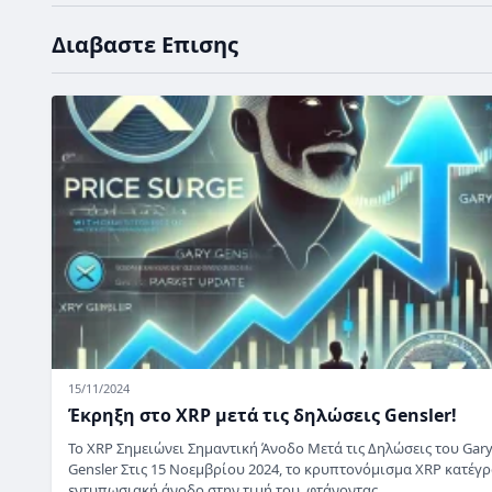
Διαβαστε Επισης
15/11/2024
Έκρηξη στο XRP μετά τις δηλώσεις Gensler!
Το XRP Σημειώνει Σημαντική Άνοδο Μετά τις Δηλώσεις του Gar
Gensler Στις 15 Νοεμβρίου 2024, το κρυπτονόμισμα XRP κατέγ
εντυπωσιακή άνοδο στην τιμή του, φτάνοντας…