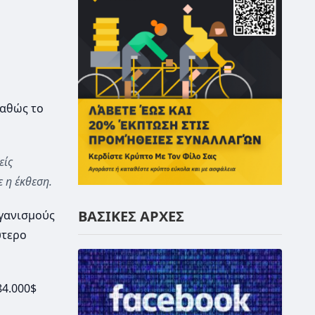
καθώς το
είς
 η έκθεση.
ΒΑΣΙΚΕΣ ΑΡΧΕΣ
ργανισμούς
ύτερο
84.000$