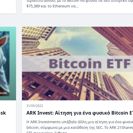
τεράστια άνοδο, με το Bitcoin να φτάνει σε νέο ιστορικό υ
$75,389 και το Ethereum να…
31/05/2022
usk
ARK Invest: Αίτηση για ένα φυσικό Bitcoin E
Η ARK Investments υπέβαλε άλλη μια αίτηση για ένα φυσι
bitcoin, σύμφωνα με μια κατάθεση της SEC. Το ARK 21Shares
ETF προσφέρει έκθεση…