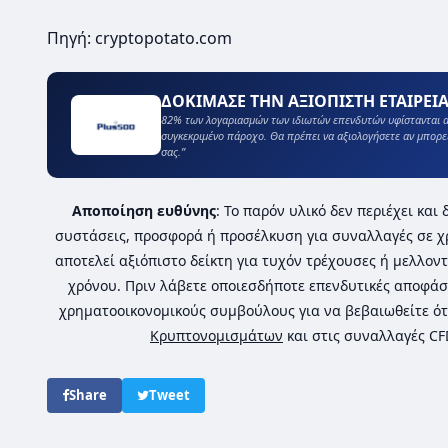
Πηγή: cryptopotato.com
ΔΟΚΙΜΑΣΕ ΤΗΝ ΑΞΙΟΠΙΣΤΗ ΕΤΑΙΡΕΙΑ
82% των λογαριασμών των ιδιωτών επενδυτών υφίστανται α
συγκεκριμένο πάροχο. Θα πρέπει να αξιολογήσετε αν μπορε
σας.”
Αποποίηση ευθύνης
: Το παρόν υλικό δεν περιέχει κα
συστάσεις, προσφορά ή προσέλκυση για συναλλαγές σε χ
αποτελεί αξιόπιστο δείκτη για τυχόν τρέχουσες ή μελλοντ
χρόνου. Πριν λάβετε οποιεσδήποτε επενδυτικές αποφάσ
χρηματοοικονομικούς συμβούλους για να βεβαιωθείτε ότ
Κρυπτονομισμάτων
και στις συναλλαγές C
Share
Tweet