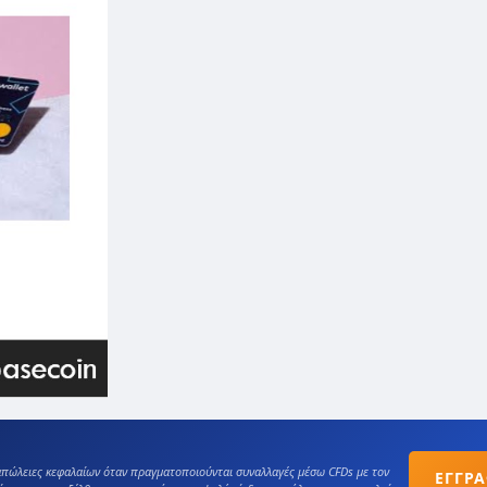
πώλειες κεφαλαίων όταν πραγματοποιούνται συναλλαγές μέσω CFDs με τον
ΕΓΓΡ