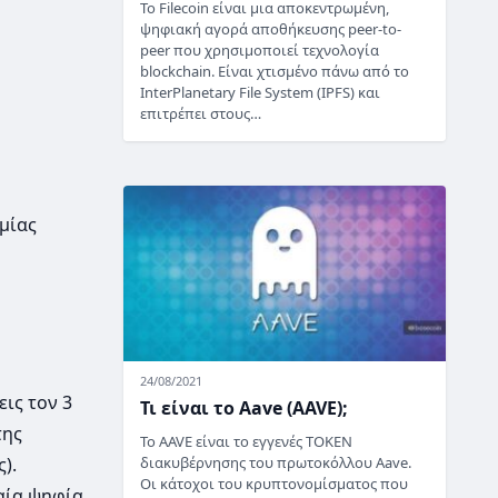
Το Filecoin είναι μια αποκεντρωμένη,
ψηφιακή αγορά αποθήκευσης peer-to-
peer που χρησιμοποιεί τεχνολογία
blockchain. Είναι χτισμένο πάνω από το
InterPlanetary File System (IPFS) και
επιτρέπει στους…
 μίας
24/08/2021
ις τον 3
Τι είναι το Aave (AAVE);
της
Το AAVE είναι το εγγενές TOKEN
διακυβέρνησης του πρωτοκόλλου Aave.
).
Οι κάτοχοι του κρυπτονομίσματος που
αία ψηφία