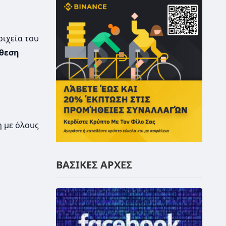
οιχεία του
άθεση
η με όλους
ΒΑΣΙΚΕΣ ΑΡΧΕΣ