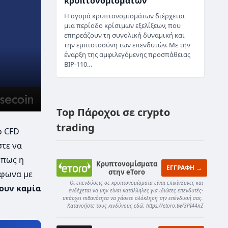
κρυπτονομισμάτων
Η αγορά κρυπτονομισμάτων διέρχεται
μια περίοδο κρίσιμων εξελίξεων, που
επηρεάζουν τη συνολική δυναμική και
την εμπιστοσύνη των επενδυτών. Με την
έναρξη της αμφιλεγόμενης προσπάθειας
BIP-110…
Top Πάροχοι σε crypto
trading
ο CFD
στε να
όπως η
Κρυπτονομίσματα
ΕΓΓΡΑΦΗ →
στην eToro
μφωνα με
Οι επενδύσεις σε κρυπτονομίσματα είναι επικίνδυνες και
ουν καμία
ενδέχεται να μην είναι κατάλληλες για ιδιώτες επενδυτές·
υπάρχει πιθανότητα να χάσετε ολόκληρη την επένδυσή σας.
Κατανοήστε τους κινδύνους εδώ: https://etoro.tw/3PI44nZ