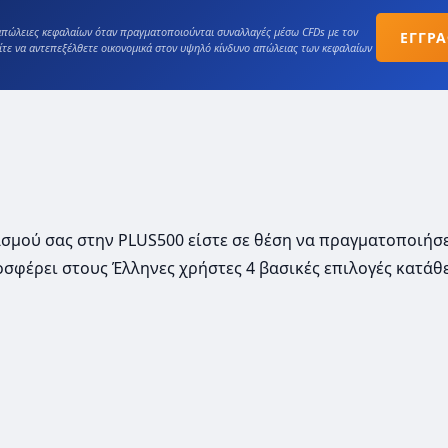
πώλειες κεφαλαίων όταν πραγματοποιούνται συναλλαγές μέσω CFDs με τον
ΕΓΓΡ
ίτε να αντεπεξέλθετε οικονομικά στον υψηλό κίνδυνο απώλειας των κεφαλαίων
σμού σας στην PLUS500 είστε σε θέση να πραγματοποιήσ
σφέρει στους Έλληνες χρήστες 4 βασικές επιλογές κατάθ