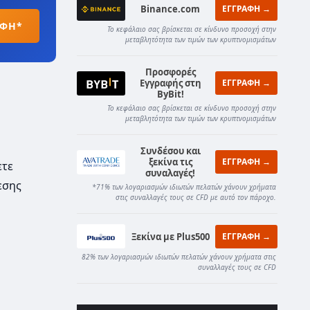
Binance.com
ΕΓΓΡΑΦΗ →
ΑΦΗ*
Το κεφάλαιο σας βρίσκεται σε κίνδυνο προσοχή στην
μεταβλητότητα των τιμών των κρυπτνομισμάτων
Προσφορές
Εγγραφής στη
ΕΓΓΡΑΦΗ →
ByBit!
Το κεφάλαιο σας βρίσκεται σε κίνδυνο προσοχή στην
μεταβλητότητα των τιμών των κρυπτνομισμάτων
Συνδέσου και
ξεκίνα τις
ΕΓΓΡΑΦΗ →
ετε
συναλαγές!
εσης
*71% των λογαριασμών ιδιωτών πελατών χάνουν χρήματα
στις συναλλαγές τους σε CFD με αυτό τον πάροχο.
Ξεκίνα με Plus500
ΕΓΓΡΑΦΗ →
82% των λογαριασμών ιδιωτών πελατών χάνουν χρήματα στις
συναλλαγές τους σε CFD