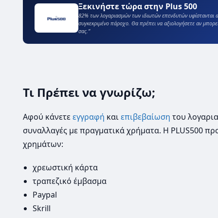
Ξεκινήστε τώρα στην Plus 500
82% των λογαριασμών των ιδιωτών επενδυτών υφίστανται α
συγκεκριμένο πάροχο. Θα πρέπει να αξιολογήσετε αν μπορε
σας.”
Τι Πρέπει να γνωρίζω;
Αφού κάνετε
εγγραφή
και
επιβεβαίωση
του λογαρια
συναλλαγές με πραγματικά χρήματα. Η PLUS500 προ
χρημάτων:
χρεωστική κάρτα
τραπεζικό έμβασμα
Paypal
Skrill