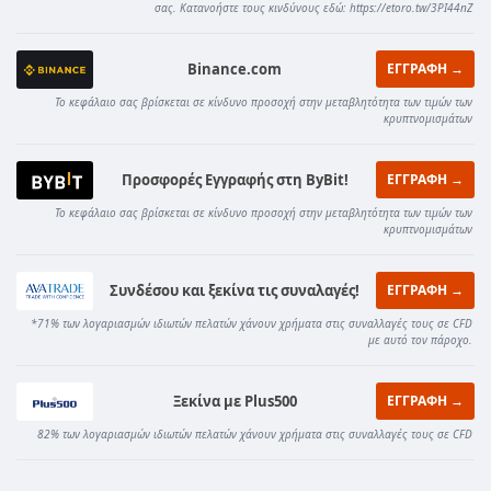
σας. Κατανοήστε τους κινδύνους εδώ: https://etoro.tw/3PI44nZ
Binance.com
ΕΓΓΡΑΦΗ →
Το κεφάλαιο σας βρίσκεται σε κίνδυνο προσοχή στην μεταβλητότητα των τιμών των
κρυπτνομισμάτων
Προσφορές Εγγραφής στη ByBit!
ΕΓΓΡΑΦΗ →
Το κεφάλαιο σας βρίσκεται σε κίνδυνο προσοχή στην μεταβλητότητα των τιμών των
κρυπτνομισμάτων
Συνδέσου και ξεκίνα τις συναλαγές!
ΕΓΓΡΑΦΗ →
*71% των λογαριασμών ιδιωτών πελατών χάνουν χρήματα στις συναλλαγές τους σε CFD
με αυτό τον πάροχο.
Ξεκίνα με Plus500
ΕΓΓΡΑΦΗ →
82% των λογαριασμών ιδιωτών πελατών χάνουν χρήματα στις συναλλαγές τους σε CFD