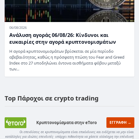
06/08/2026
Ανάλυση αγοράς 06/08/26: Κίνδυνοι και
ευκαιρίες στην αγορά κρυπτονομισμάτων
Η αγορά κρυπτονομισμάτων βρίσκεται σε μία περίοδο
αβεβαιότητας, καθώς η πρόσφατη πτώση του Fear and Greed
Index στο 27 υποδηλώνει έντονα αισθήματα φόβου μεταξύ
των…
Top Πάροχοι σε crypto trading
Κρυπτονομίσματα στην eToro
ΕΓΓΡΑΦΗ →
Οι επενδύσεις σε κρυπτονομίσματα είναι επικίνδυνες και ενδέχεται να μην είναι
κατάλληλες για ιδιώτες επενδυτές· υπάρχει πιθανότητα να χάσετε ολόκληρη την επένδυσή