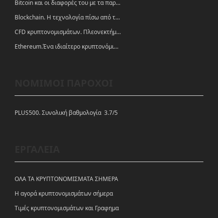
Bitcoin και οι διαφορές του με τα παραδοσιακά νομίσματα
Blockchain. Η τεχνολογία πίσω από τα κρυπτονομίσματα
CFD κρυπτονομισμάτων. Πλεονεκτήματα και ευκαιρίες
Ethereum.Ένα ιδιαίτερο κρυπτονόμισμα-πλατφόρμα
ΝΟΜΙΜΟΙ ΠΑΡΟΧΟΙ
PLUS500. Συνολική βαθμολογία 3.7/5
ΕΡΓΑΛΕΙΑ
ΟΛΑ ΤΑ ΚΡΥΠΤΟΝΟΜΙΣΜΑΤΑ ΣΗΜΕΡΑ
Η αγορά κρυπτονομισμάτων σήμερα
Tιμές κρυπτονομισμάτων και Γραφημα