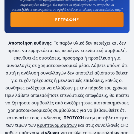
συγκεκριμένο πάροχο. Θα πρέπει να αξιολογήσετε αν μπορείτε να
αντεπεξέλθετε οικονομικά στον υψηλό κίνδυνο απώλειας των κεφαλαίων σας.”
ΕΓΓΡΑΦΗ*
Αποποίηση ευθύνης
: Το παρόν υλικό δεν περιέχει και δεν
πρέπει να ερμηνεύεται ως περιέχον επενδυτική συμβουλή,
επενδυτικές συστάσεις, προσφορά ή προσέλκυση για
συναλλαγές σε χρηματοοικονομικά μέσα. Λάβετε υπόψη ότι
αυτή η ανάλυση συναλλαγών δεν αποτελεί αξιόπιστο δείκτη
για τυχόν τρέχουσες ή μελλοντικές επιδόσεις, καθώς οι
συνθήκες ενδέχεται να αλλάξουν με την πάροδο του χρόνου.
Πριν λάβετε οποιεσδήποτε επενδυτικές αποφάσεις, θα πρέπει
να ζητήσετε συμβουλές από ανεξάρτητους πιστοποιημένους
χρηματοοικονομικούς συμβούλους για να βεβαιωθείτε ότι
κατανοείτε τους κινδύνους.
ΠΡΟΣΟΧΗ
στην μεταβλητότητα
των τιμών των
Κρυπτονομισμάτων
και στις συναλλαγές CFD
καθώς υπάρχουν
κίνδυνοι
για απώλειες των κεφαλαίων σας.