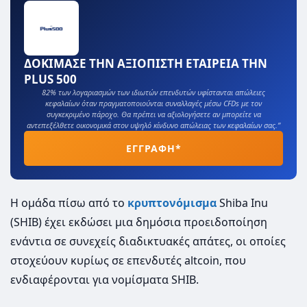
ΔΟΚΙΜΑΣΕ ΤΗΝ ΑΞΙΟΠΙΣΤΗ ΕΤΑΙΡΕΙΑ ΤΗΝ
PLUS 500
82% των λογαριασμών των ιδιωτών επενδυτών υφίστανται απώλειες
κεφαλαίων όταν πραγματοποιούνται συναλλαγές μέσω CFDs με τον
συγκεκριμένο πάροχο. Θα πρέπει να αξιολογήσετε αν μπορείτε να
αντεπεξέλθετε οικονομικά στον υψηλό κίνδυνο απώλειας των κεφαλαίων σας.”
ΕΓΓΡΑΦΗ*
Η ομάδα πίσω από το
κρυπτονόμισμα
Shiba Inu
(SHIB) έχει εκδώσει μια δημόσια προειδοποίηση
ενάντια σε συνεχείς διαδικτυακές απάτες, οι οποίες
στοχεύουν κυρίως σε επενδυτές altcoin, που
ενδιαφέρονται για νομίσματα SHIB.