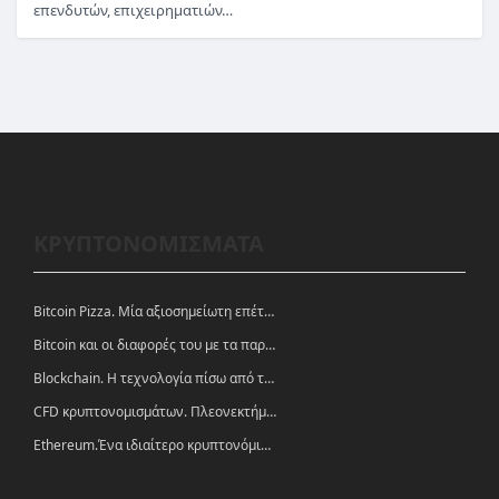
επενδυτών, επιχειρηματιών…
ΚΡΥΠΤΟΝΟΜΙΣΜΑΤΑ
Bitcoin Pizza. Μία αξιοσημείωτη επέτειος.
Bitcoin και οι διαφορές του με τα παραδοσιακά νομίσματα
Blockchain. Η τεχνολογία πίσω από τα κρυπτονομίσματα
CFD κρυπτονομισμάτων. Πλεονεκτήματα και ευκαιρίες
Ethereum.Ένα ιδιαίτερο κρυπτονόμισμα-πλατφόρμα