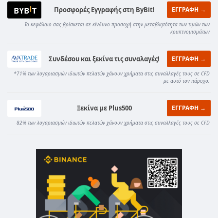
Προσφορές Εγγραφής στη ByBit!
ΕΓΓΡΑΦΗ →
Το κεφάλαιο σας βρίσκεται σε κίνδυνο προσοχή στην μεταβλητότητα των τιμών των
κρυπτνομισμάτων
Συνδέσου και ξεκίνα τις συναλαγές!
ΕΓΓΡΑΦΗ →
*71% των λογαριασμών ιδιωτών πελατών χάνουν χρήματα στις συναλλαγές τους σε CFD
με αυτό τον πάροχο.
Ξεκίνα με Plus500
ΕΓΓΡΑΦΗ →
82% των λογαριασμών ιδιωτών πελατών χάνουν χρήματα στις συναλλαγές τους σε CFD