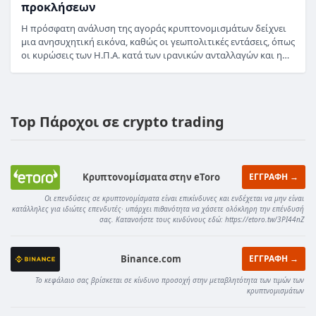
προκλήσεων
Η πρόσφατη ανάλυση της αγοράς κρυπτονομισμάτων δείχνει
μια ανησυχητική εικόνα, καθώς οι γεωπολιτικές εντάσεις, όπως
οι κυρώσεις των Η.Π.Α. κατά των ιρανικών ανταλλαγών και η…
Top Πάροχοι σε crypto trading
Κρυπτονομίσματα στην eToro
ΕΓΓΡΑΦΗ →
Οι επενδύσεις σε κρυπτονομίσματα είναι επικίνδυνες και ενδέχεται να μην είναι
κατάλληλες για ιδιώτες επενδυτές· υπάρχει πιθανότητα να χάσετε ολόκληρη την επένδυσή
σας. Κατανοήστε τους κινδύνους εδώ: https://etoro.tw/3PI44nZ
Binance.com
ΕΓΓΡΑΦΗ →
Το κεφάλαιο σας βρίσκεται σε κίνδυνο προσοχή στην μεταβλητότητα των τιμών των
κρυπτνομισμάτων