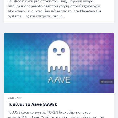
Το Filecoin είναι μια αποκεντρωμένη, ψηφιακή αγορά
αποθήκευσης peer-to-peer που χρησιμοποιεί τεχνολογία
blockchain. Είναι χτισμένο πάνω από το InterPlanetary File
System (IPFS) και επιτρέπει στους…
24/08/2021
Τι είναι το Aave (AAVE);
Το AAVE είναι το εγγενές TOKEN διακυβέρνησης του
πρωτοκόλλου Aave. Οι κάτοχοι του κρυπτονομίσματος που