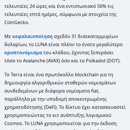
τελευταίες 24 ώρες και ένα εντυπωσιακό 56% τις
τελευταίες επτά ημέρες, σύμφωνα με στοιχεία της
CoinGecko.
Με
κεφαλαιοποίηση
σχεδόν 31 δισεκατομμυρίων
δολαρίων, το LUNA είναι πλέον το ένατο μεγαλύτερο
κρυπτονόμισμα
του κλάδου, έχοντας ξεπεράσει
τόσο το Avalanche (AVAX) όσο και το Polkadot (DOT).
Το Terra είναι ένα πρωτόκολλο blockchain για τη
δημιουργία αλγοριθμικών σταθερών νομισμάτων
συνδεδεμένων με διάφορα νομίσματα fiat,
παράλληλα με την υποδομή αποκεντρωμένης
χρηματοδότησης (DeFi). Το δίκτυο έχει κατασκευαστεί
χρησιμοποιώντας το κιτ ανάπτυξης λογισμικού
Cosmos. Το LUNA χρησιμοποιείται για την έκδοση