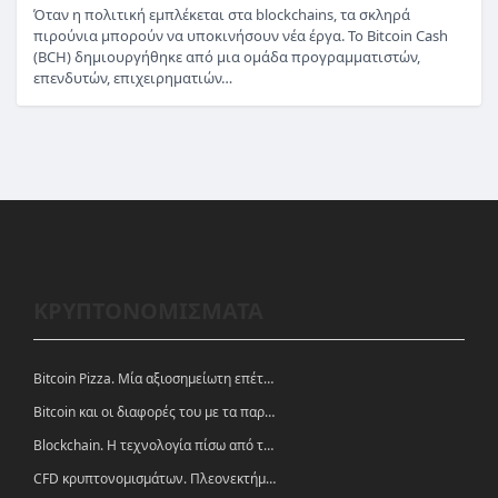
Όταν η πολιτική εμπλέκεται στα blockchains, τα σκληρά
πιρούνια μπορούν να υποκινήσουν νέα έργα. Το Bitcoin Cash
(BCH) δημιουργήθηκε από μια ομάδα προγραμματιστών,
επενδυτών, επιχειρηματιών…
ΚΡΥΠΤΟΝΟΜΙΣΜΑΤΑ
Bitcoin Pizza. Μία αξιοσημείωτη επέτειος.
Bitcoin και οι διαφορές του με τα παραδοσιακά νομίσματα
Blockchain. Η τεχνολογία πίσω από τα κρυπτονομίσματα
CFD κρυπτονομισμάτων. Πλεονεκτήματα και ευκαιρίες