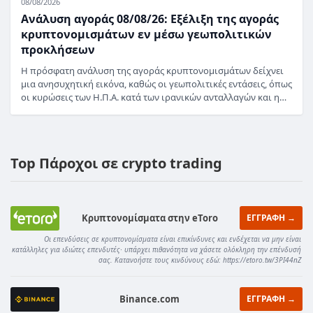
08/08/2026
Ανάλυση αγοράς 08/08/26: Εξέλιξη της αγοράς
κρυπτονομισμάτων εν μέσω γεωπολιτικών
προκλήσεων
Η πρόσφατη ανάλυση της αγοράς κρυπτονομισμάτων δείχνει
μια ανησυχητική εικόνα, καθώς οι γεωπολιτικές εντάσεις, όπως
οι κυρώσεις των Η.Π.Α. κατά των ιρανικών ανταλλαγών και η…
Top Πάροχοι σε crypto trading
Κρυπτονομίσματα στην eToro
ΕΓΓΡΑΦΗ →
Οι επενδύσεις σε κρυπτονομίσματα είναι επικίνδυνες και ενδέχεται να μην είναι
κατάλληλες για ιδιώτες επενδυτές· υπάρχει πιθανότητα να χάσετε ολόκληρη την επένδυσή
σας. Κατανοήστε τους κινδύνους εδώ: https://etoro.tw/3PI44nZ
Binance.com
ΕΓΓΡΑΦΗ →