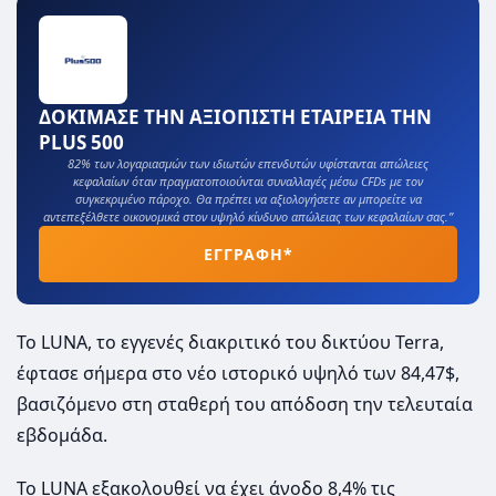
ΔΟΚΙΜΑΣΕ ΤΗΝ ΑΞΙΟΠΙΣΤΗ ΕΤΑΙΡΕΙΑ ΤΗΝ
PLUS 500
82% των λογαριασμών των ιδιωτών επενδυτών υφίστανται απώλειες
κεφαλαίων όταν πραγματοποιούνται συναλλαγές μέσω CFDs με τον
συγκεκριμένο πάροχο. Θα πρέπει να αξιολογήσετε αν μπορείτε να
αντεπεξέλθετε οικονομικά στον υψηλό κίνδυνο απώλειας των κεφαλαίων σας.”
ΕΓΓΡΑΦΗ*
Το LUNA, το εγγενές διακριτικό του δικτύου Terra,
έφτασε σήμερα στο νέο ιστορικό υψηλό των 84,47$,
βασιζόμενο στη σταθερή του απόδοση την τελευταία
εβδομάδα.
Το LUNA εξακολουθεί να έχει άνοδο 8,4% τις