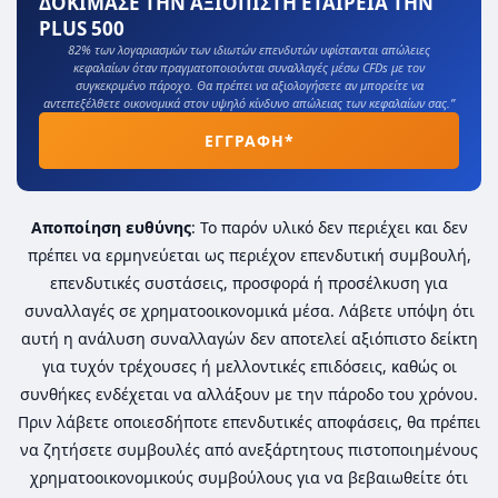
ΔΟΚΙΜΑΣΕ ΤΗΝ ΑΞΙΟΠΙΣΤΗ ΕΤΑΙΡΕΙΑ ΤΗΝ
PLUS 500
82% των λογαριασμών των ιδιωτών επενδυτών υφίστανται απώλειες
κεφαλαίων όταν πραγματοποιούνται συναλλαγές μέσω CFDs με τον
συγκεκριμένο πάροχο. Θα πρέπει να αξιολογήσετε αν μπορείτε να
αντεπεξέλθετε οικονομικά στον υψηλό κίνδυνο απώλειας των κεφαλαίων σας.”
ΕΓΓΡΑΦΗ*
Αποποίηση ευθύνης
: Το παρόν υλικό δεν περιέχει και δεν
πρέπει να ερμηνεύεται ως περιέχον επενδυτική συμβουλή,
επενδυτικές συστάσεις, προσφορά ή προσέλκυση για
συναλλαγές σε χρηματοοικονομικά μέσα. Λάβετε υπόψη ότι
αυτή η ανάλυση συναλλαγών δεν αποτελεί αξιόπιστο δείκτη
για τυχόν τρέχουσες ή μελλοντικές επιδόσεις, καθώς οι
συνθήκες ενδέχεται να αλλάξουν με την πάροδο του χρόνου.
Πριν λάβετε οποιεσδήποτε επενδυτικές αποφάσεις, θα πρέπει
να ζητήσετε συμβουλές από ανεξάρτητους πιστοποιημένους
χρηματοοικονομικούς συμβούλους για να βεβαιωθείτε ότι