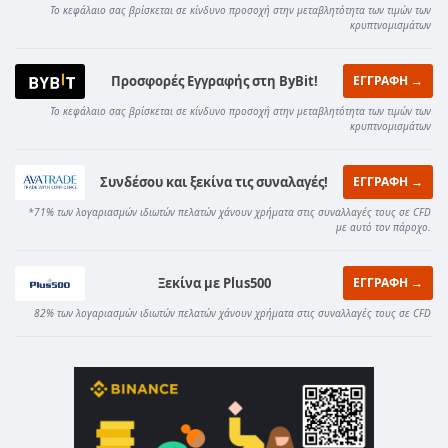
Το κεφάλαιο σας βρίσκεται σε κίνδυνο προσοχή στην μεταβλητότητα των τιμών των
κρυπτνομισμάτων
Προσφορές Εγγραφής στη ByBit!
ΕΓΓΡΑΦΗ →
Το κεφάλαιο σας βρίσκεται σε κίνδυνο προσοχή στην μεταβλητότητα των τιμών των
κρυπτνομισμάτων
Συνδέσου και ξεκίνα τις συναλαγές!
ΕΓΓΡΑΦΗ →
*71% των λογαριασμών ιδιωτών πελατών χάνουν χρήματα στις συναλλαγές τους σε CFD
με αυτό τον πάροχο.
Ξεκίνα με Plus500
ΕΓΓΡΑΦΗ →
82% των λογαριασμών ιδιωτών πελατών χάνουν χρήματα στις συναλλαγές τους σε CFD