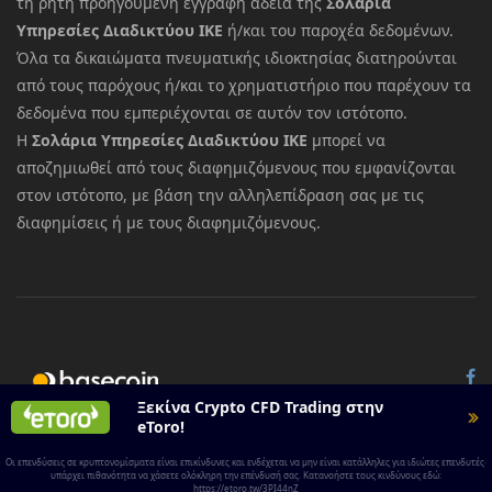
τη ρητή προηγούμενη έγγραφη άδεια της
Σολάρια
Υπηρεσίες Διαδικτύου ΙΚΕ
ή/και του παροχέα δεδομένων.
Όλα τα δικαιώματα πνευματικής ιδιοκτησίας διατηρούνται
από τους παρόχους ή/και το χρηματιστήριο που παρέχουν τα
δεδομένα που εμπεριέχονται σε αυτόν τον ιστότοπο.
Η
Σολάρια Υπηρεσίες Διαδικτύου ΙΚΕ
μπορεί να
αποζημιωθεί από τους διαφημιζόμενους που εμφανίζονται
στον ιστότοπο, με βάση την αλληλεπίδραση σας με τις
διαφημίσεις ή με τους διαφημιζόμενους.
© 2026 All rights reserved.
Basecoin
Ξεκίνα Crypto CFD Trading στην
eToro!
Οι επενδύσεις σε κρυπτονομίσματα είναι επικίνδυνες και ενδέχεται να μην είναι κατάλληλες για ιδιώτες επενδυτές·
υπάρχει πιθανότητα να χάσετε ολόκληρη την επένδυσή σας. Κατανοήστε τους κινδύνους εδώ:
https://etoro.tw/3PI44nZ