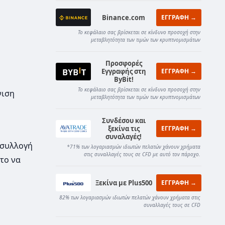
Binance.com
ΕΓΓΡΑΦΗ →
Το κεφάλαιο σας βρίσκεται σε κίνδυνο προσοχή στην
μεταβλητότητα των τιμών των κρυπτνομισμάτων
Προσφορές
Εγγραφής στη
ΕΓΓΡΑΦΗ →
ByBit!
Το κεφάλαιο σας βρίσκεται σε κίνδυνο προσοχή στην
νιση
μεταβλητότητα των τιμών των κρυπτνομισμάτων
Συνδέσου και
ξεκίνα τις
ΕΓΓΡΑΦΗ →
συναλαγές!
α συλλογή
*71% των λογαριασμών ιδιωτών πελατών χάνουν χρήματα
στις συναλλαγές τους σε CFD με αυτό τον πάροχο.
το να
Ξεκίνα με Plus500
ΕΓΓΡΑΦΗ →
82% των λογαριασμών ιδιωτών πελατών χάνουν χρήματα στις
συναλλαγές τους σε CFD