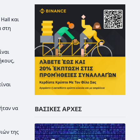
Hall και
ά στη
ίναι
ήκους,
είναι
ΒΑΣΙΚΕΣ ΑΡΧΕΣ
 ήταν να
σιών της