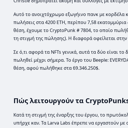
Christie δημοπρατεί ακόμη και συλλογές με εκτιμή
Αυτό το ανοιχτόχρωμο εξωγήινο πανκ με κορδέλα κα
πωλήσεις στα 4200 ETH, περίπου 7,58 εκατομμύρια 
θέση, έχουμε το CryptoPunk # 7804, το οποίο πωλή
τη στιγμή της πώλησης). Η διαφορά οφείλεται στην
Σε ό,τι αφορά τα NFTs γενικά, αυτά τα δύο είναι το
πωληθεί μέχρι σήμερα. Το έργο του Beeple: EVERYD
θέση, αφού πωλήθηκε στα 69.346.250$.
Πώς λειτουργούν τα CryptoPunks
Κατά τη στιγμή της έναρξης του έργου, το πρωτόκο
υπήρχε καν. Τα Larva Labs έπρεπε να εργαστούν με 