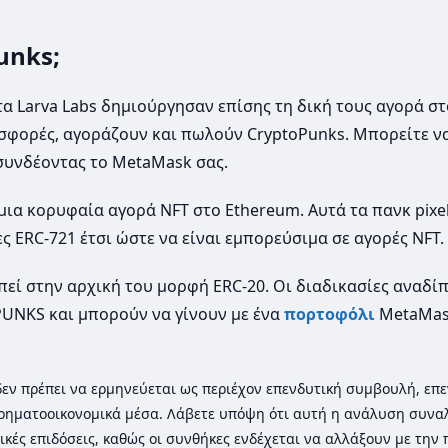
unks;
τα Larva Labs δημιούργησαν επίσης τη δική τους αγορά σ
οσφορές, αγοράζουν και πωλούν CryptoPunks. Μπορείτε ν
συνδέοντας το MetaMask σας.
μια κορυφαία αγορά NFT στο Ethereum. Αυτά τα πανκ pixel
ς ERC-721 έτσι ώστε να είναι εμπορεύσιμα σε αγορές NFT.
πεί στην αρχική του μορφή ERC-20. Οι διαδικασίες αναδί
UNKS και μπορούν να γίνουν με ένα
πορτοφόλι
MetaMas
ι δεν πρέπει να ερμηνεύεται ως περιέχον επενδυτική συμβουλή, επε
ρηματοοικονομικά μέσα. Λάβετε υπόψη ότι αυτή η ανάλυση συνα
ικές επιδόσεις, καθώς οι συνθήκες ενδέχεται να αλλάξουν με την