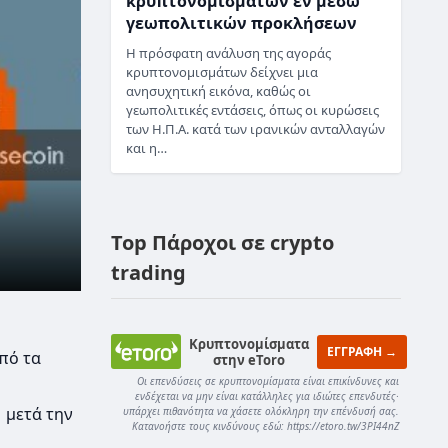
κρυπτονομισμάτων εν μέσω
γεωπολιτικών προκλήσεων
Η πρόσφατη ανάλυση της αγοράς
κρυπτονομισμάτων δείχνει μια
ανησυχητική εικόνα, καθώς οι
γεωπολιτικές εντάσεις, όπως οι κυρώσεις
των Η.Π.Α. κατά των ιρανικών ανταλλαγών
και η…
Top Πάροχοι σε crypto
trading
Κρυπτονομίσματα
ΕΓΓΡΑΦΗ →
από τα
στην eToro
Οι επενδύσεις σε κρυπτονομίσματα είναι επικίνδυνες και
ενδέχεται να μην είναι κατάλληλες για ιδιώτες επενδυτές·
 μετά την
υπάρχει πιθανότητα να χάσετε ολόκληρη την επένδυσή σας.
Κατανοήστε τους κινδύνους εδώ: https://etoro.tw/3PI44nZ