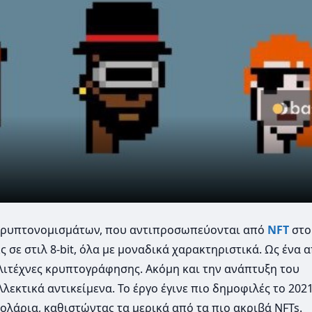
ς κρυπτονομισμάτων, που αντιπροσωπεύονται από
NFT
στο
ς σε στιλ 8-bit, όλα με μοναδικά χαρακτηριστικά. Ως ένα 
λιτέχνες κρυπτογράφησης. Aκόμη και την ανάπτυξη του
κτικά αντικείμενα. Το έργο έγινε πιο δημοφιλές το 2021
λάρια, καθιστώντας τα μερικά από τα πιο ακριβά NFTs.