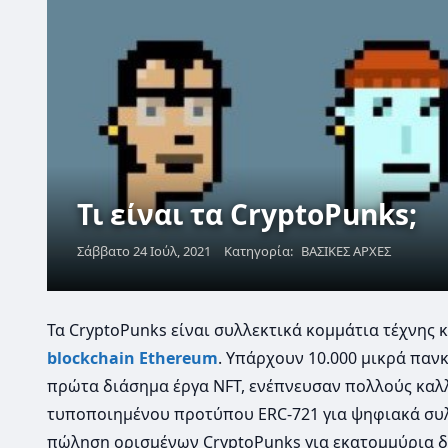
Τι είναι τα CryptoPunks;
Σάββατο 24 Ιούλ, 2021
Κατηγορία:
ΒΑΣΙΚΕΣ ΑΡΧΕΣ
Τα CryptoPunks είναι συλλεκτικά κομμάτια τέχνη
blockchain
Ethereum
. Υπάρχουν 10.000 μικρά πανκ
πρώτα διάσημα έργα NFT, ενέπνευσαν πολλούς καλ
τυποποιημένου προτύπου ERC-721 για ψηφιακά συλλε
πώληση ορισμένων CryptoPunks για εκατομμύρια δο