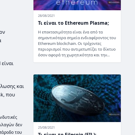
28/08/2021
Τι είναι το Ethereum Plasma;
τον
Η επεκτασιμότητα είναι ένα από τα
σημαντικότερα σημεία ενδιαφέροντος του
α
Ethereum blockchain. Οι τρέχοντες
περιορισμοί που αντιμετωπίζει το δίκτυο
όσον αφορά τη χωρητικότητα και την…
 είναι
πλωσης και
k, που
νδυτικές
λλαγών δεν
25/08/2021
 πάροδο του
Τι είναι το Filecoin (FIL);