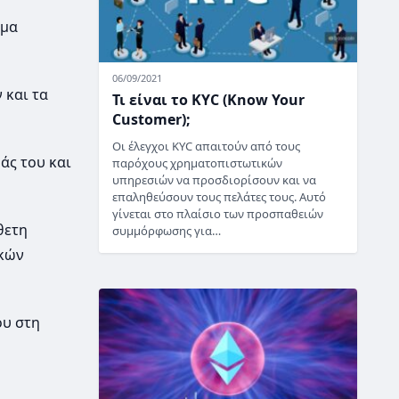
ιμα
06/09/2021
 και τα
Τι είναι το KYC (Know Your
Customer);
Οι έλεγχοι KYC απαιτούν από τους
άς του και
παρόχους χρηματοπιστωτικών
υπηρεσιών να προσδιορίσουν και να
επαληθεύσουν τους πελάτες τους. Αυτό
γίνεται στο πλαίσιο των προσπαθειών
θετη
συμμόρφωσης για…
ικών
ου στη