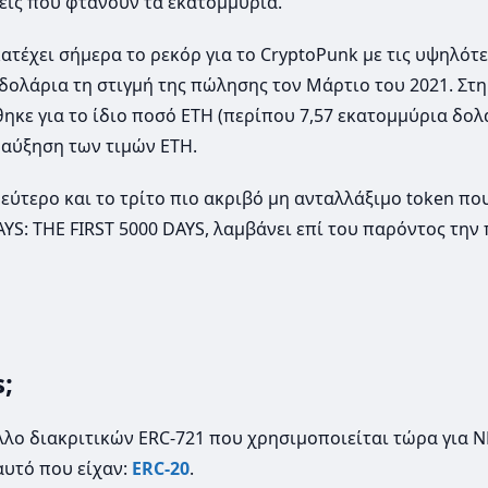
σεις που φτάνουν τα εκατομμύρια.
τέχει σήμερα το ρεκόρ για το CryptoPunk με τις υψηλότ
δολάρια τη στιγμή της πώλησης τον Μάρτιο του 2021. Στ
θηκε για το ίδιο ποσό ETH (περίπου 7,57 εκατομμύρια δολ
 αύξηση των τιμών ETH.
 δεύτερο και το τρίτο πιο ακριβό μη ανταλλάξιμο token που
AYS: THE FIRST 5000 DAYS, λαμβάνει επί του παρόντος την
;
λλο διακριτικών ERC-721 που χρησιμοποιείται τώρα για N
αυτό που είχαν:
ERC-20
.