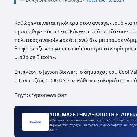
Καθώς εντείνεται η κόντρα στον ανταγωνισμό για 
προστέθηκε και ο Σκοτ Κόνγκερ από το Τζάκσον του
πολιτικός ανακοίνωσε ότι, ενώ δεν μπορούσε νόμιμ
θα φρόντιζε να αγοράσει κάποια κρυπτονομίσματα 
μισθό σε Bitcoin».
Επιπλέον, ο Jayson Stewart, ο δήμαρχος του Cool Va
bitcoin αξίας 1.000 USD σε κάθε νοικοκυριό στην π
Πηγή: cryptonews.com
ΔΟΚΙΜΑΣΕ ΤΗΝ ΑΞΙΟΠΙΣΤΗ ΕΤΑΙΡΕΙΑ
82% των λογαριασμών των ιδιωτών επενδυτών υφίστανται α
συγκεκριμένο πάροχο. Θα πρέπει να αξιολογήσετε αν μπορε
σας.”