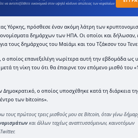
ΕΓΓΡ
ίτε να αντεπεξέλθετε οικονομικά στον υψηλό κίνδυνο απώλειας των κεφαλαίων
Νέας Υόρκης, πρόσθεσε έναν ακόμη λάτρη των κρυπτονομι
ονομίσματα δημάρχων των ΗΠΑ. Oι οποίοι και δήλωσαν, 
 για τους δημάρχους του Μαϊάμι και του Τζάκσον του Τενε
, ο οποίος επανεξελέγη νωρίτερα αυτή την εβδομάδα ως
ετά τη νίκη του ότι θα έπαιρνε τον επόμενο μισθό του «
ν Δημοκρατικό, ο οποίος υποσχέθηκε κατά τη διάρκεια τη
έντρο των bitcoins».
ρω τους πρώτους τρεις μισθούς μου σε Bitcoin, όταν γίνω δήμα
ονομισμάτων
και άλλων ταχέως αναπτυσσόμενων, καινοτόμων
witter.