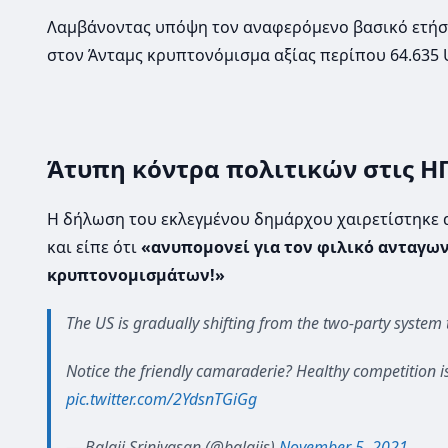
Λαμβάνοντας υπόψη τον αναφερόμενο βασικό ετήσι
στον Άνταμς κρυπτονόμισμα αξίας περίπου 64.635 
Άτυπη κόντρα πολιτικών στις ΗΠ
Η δήλωση του εκλεγμένου δημάρχου χαιρετίστηκε α
και είπε ότι
«ανυπομονεί για τον φιλικό ανταγων
κρυπτονομισμάτων!»
The US is gradually shifting from the two-party system 
Notice the friendly camaraderie? Healthy competition is
pic.twitter.com/2YdsnTGiGg
— Balaji Srinivasan (@balajis)
November 5, 2021