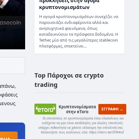
προκλήσεις στην αγορά
κρυπτονομισμάτων
Η αγορά κρυπτονομισμάτων συνεχίζει να
παρουσιάζει ενδιαφέροντα αλλά και
ανησυχητικά φαινόμενα, όπως
καταδεικνύουν τα πρόσφατα δεδομένα. Η
Tether, μία από τις μεγαλύτερες stablecoin
πλατφόρμες, επεκτείνει…
Top Πάροχοι σε crypto
trading
απάνω,
οφάσεις
μενους
Κρυπτονομίσματα
ΕΓΓΡΑΦΗ →
στην eToro
Οι επενδύσεις σε κρυπτονομίσματα είναι επικίνδυνες και
ενδέχεται να μην είναι κατάλληλες για ιδιώτες επενδυτές·
υπάρχει πιθανότητα να χάσετε ολόκληρη την επένδυσή σας.
Κατανοήστε τους κινδύνους εδώ: https://etoro.tw/3PI44nZ