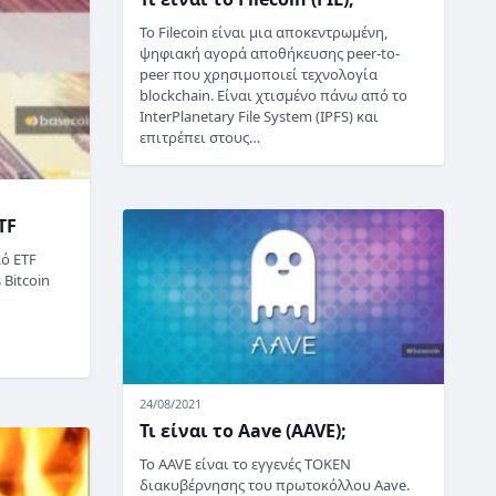
Το Filecoin είναι μια αποκεντρωμένη,
ψηφιακή αγορά αποθήκευσης peer-to-
peer που χρησιμοποιεί τεχνολογία
blockchain. Είναι χτισμένο πάνω από το
InterPlanetary File System (IPFS) και
επιτρέπει στους…
TF
κό ETF
 Bitcoin
24/08/2021
Τι είναι το Aave (AAVE);
Το AAVE είναι το εγγενές TOKEN
διακυβέρνησης του πρωτοκόλλου Aave.