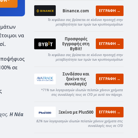
ΑΦΗ*
Binance.com
ΕΓΓΡΑΦΗ →
Το κεφάλαιο σας βρίσκεται σε κίνδυνο προσοχή στην
μεταβλητότητα των τιμών των κρυπτνομισμάτων
σμάτων
έτοιμοι να
Προσφορές
σί.
Εγγραφής στη
ΕΓΓΡΑΦΗ →
ByBit!
Το κεφάλαιο σας βρίσκεται σε κίνδυνο προσοχή στην
 υποψήφιος
μεταβλητότητα των τιμών των κρυπτνομισμάτων
100% σε
Συνδέσου και
ξεκίνα τις
ΕΓΓΡΑΦΗ →
συναλαγές!
ς
*71% των λογαριασμών ιδιωτών πελατών χάνουν χρήματα
στις συναλλαγές τους σε CFD με αυτό τον πάροχο.
Ξεκίνα με Plus500
ΕΓΓΡΑΦΗ →
ρχος.
Η Νέα
82% των λογαριασμών ιδιωτών πελατών χάνουν χρήματα στις
συναλλαγές τους σε CFD