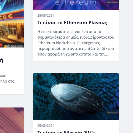
28/08/2021
Τι είναι το Ethereum Plasma;
Η επεκτασιμότητα είναι ένα από τα
σημαντικότερα σημεία ενδιαφέροντος του
Ethereum blockchain. Οι τρέχοντες
περιορισμοί που αντιμετωπίζει το δίκτυο
όσον αφορά τη χωρητικότητα και την…
γή
ωσε
ψηλό στα
25/08/2021
Τι είναι το Filecoin (FIL);