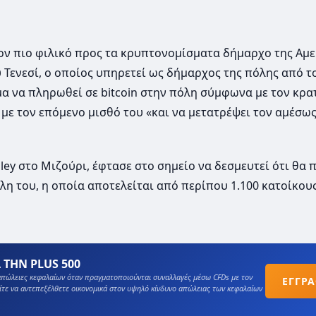
τον πιο φιλικό προς τα κρυπτονομίσματα δήμαρχο της Αμε
 Τενεσί, ο οποίος υπηρετεί ως δήμαρχος της πόλης από το
α να πληρωθεί σε bitcoin στην πόλη σύμφωνα με τον κρα
με τον επόμενο μισθό του «και να μετατρέψει τον αμέσω
lley στο Μιζούρι, έφτασε στο σημείο να δεσμευτεί ότι θα 
όλη του, η οποία αποτελείται από περίπου 1.100 κατοίκους
 ΤΗΝ PLUS 500
πώλειες κεφαλαίων όταν πραγματοποιούνται συναλλαγές μέσω CFDs με τον
ΕΓΓΡ
ίτε να αντεπεξέλθετε οικονομικά στον υψηλό κίνδυνο απώλειας των κεφαλαίων