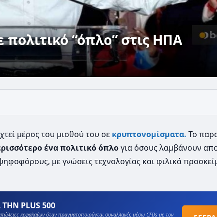
ε πολιτικό “όπλο” στις ΗΠΑ
χτεί μέρος του μισθού του σε
κρυπτονομίσματα.
Το παρ
ερισσότερο ένα πολιτικό όπλο
για όσους λαμβάνουν απ
ψηφοφόρους, με γνώσεις τεχνολογίας και φιλικά προσκεί
 ΤΗΝ PLUS 500
πώλειες κεφαλαίων όταν πραγματοποιούνται συναλλαγές μέσω CFDs με τον