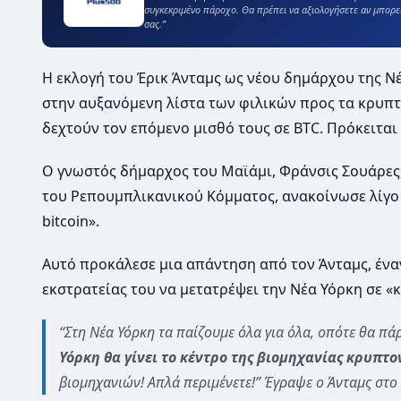
συγκεκριμένο πάροχο. Θα πρέπει να αξιολογήσετε αν μπορε
σας.”
Η εκλογή του Έρικ Άνταμς ως νέου δημάρχου της 
στην αυξανόμενη λίστα των φιλικών προς τα κρυπτ
δεχτούν τον επόμενο μισθό τους σε BTC. Πρόκειται
Ο γνωστός δήμαρχος του Μαϊάμι, Φράνσις Σουάρες
του Ρεπουμπλικανικού Κόμματος, ανακοίνωσε λίγο μ
bitcoin».
Αυτό προκάλεσε μια απάντηση από τον Άνταμς, ένα
εκστρατείας του να μετατρέψει την Νέα Υόρκη σε «κ
“Στη Νέα Υόρκη τα παίζουμε όλα για όλα, οπότε θα πά
Υόρκη θα γίνει το κέντρο της βιομηχανίας κρυπτ
βιομηχανιών! Απλά περιμένετε!” Έγραψε ο Άνταμς στο T