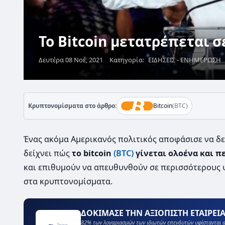
Το Bitcoin μετατρέπεται σ
Δευτέρα 08 Νοέ, 2021
Κατηγορία:
ΕΙΔΗΣΕΙΣ - ΕΝΗΜΕΡΩΣΗ
Κρυπτονομίσματα στο άρθρο:
Bitcoin
(BTC)
Ένας ακόμα Αμερικανός πολιτικός αποφάσισε να δε
δείχνει πώς
το bitcoin
(BTC)
γίνεται ολοένα και π
και επιθυμούν να απευθυνθούν σε περισσότερους 
στα κρυπτονομίσματα.
ΔΟΚΙΜΑΣΕ ΤΗΝ ΑΞΙΟΠΙΣΤΗ ΕΤΑΙΡΕΙΑ
82% των λογαριασμών των ιδιωτών επενδυτών υφίστανται α