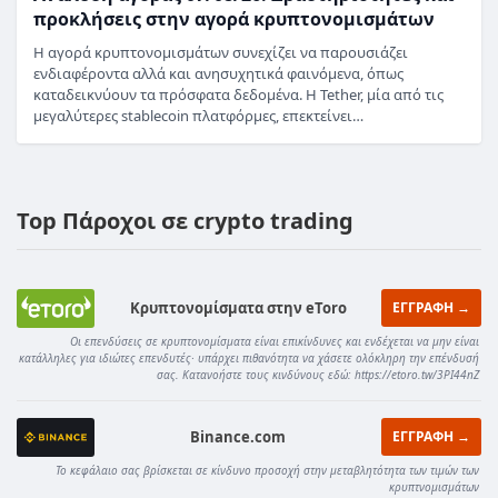
προκλήσεις στην αγορά κρυπτονομισμάτων
Η αγορά κρυπτονομισμάτων συνεχίζει να παρουσιάζει
ενδιαφέροντα αλλά και ανησυχητικά φαινόμενα, όπως
καταδεικνύουν τα πρόσφατα δεδομένα. Η Tether, μία από τις
μεγαλύτερες stablecoin πλατφόρμες, επεκτείνει…
Top Πάροχοι σε crypto trading
Κρυπτονομίσματα στην eToro
ΕΓΓΡΑΦΗ →
Οι επενδύσεις σε κρυπτονομίσματα είναι επικίνδυνες και ενδέχεται να μην είναι
κατάλληλες για ιδιώτες επενδυτές· υπάρχει πιθανότητα να χάσετε ολόκληρη την επένδυσή
σας. Κατανοήστε τους κινδύνους εδώ: https://etoro.tw/3PI44nZ
Binance.com
ΕΓΓΡΑΦΗ →
Το κεφάλαιο σας βρίσκεται σε κίνδυνο προσοχή στην μεταβλητότητα των τιμών των
κρυπτνομισμάτων