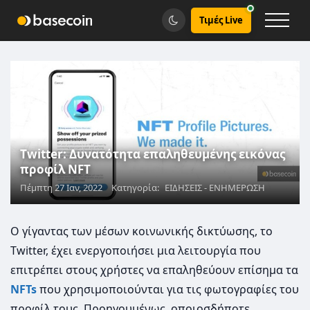
Τιμές Live
Twitter: Δυνατότητα επαληθευμένης εικόνας
προφίλ NFT
Πέμπτη 27 Ιαν, 2022
Κατηγορία:
ΕΙΔΗΣΕΙΣ - ΕΝΗΜΕΡΩΣΗ
Ο γίγαντας των μέσων κοινωνικής δικτύωσης, το
Twitter, έχει ενεργοποιήσει μια λειτουργία που
επιτρέπει στους χρήστες να επαληθεύουν επίσημα τα
NFTs
που χρησιμοποιούνται για τις φωτογραφίες του
προφίλ τους. Προηγουμένως, οποιοσδήποτε