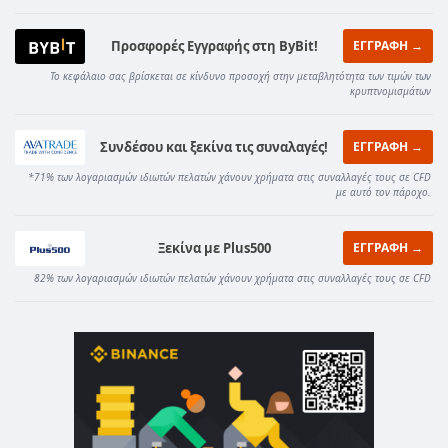
Προσφορές Εγγραφής στη ByBit!
ΕΓΓΡΑΦΗ →
Το κεφάλαιο σας βρίσκεται σε κίνδυνο προσοχή στην μεταβλητότητα των τιμών των
κρυπτνομισμάτων
Συνδέσου και ξεκίνα τις συναλαγές!
ΕΓΓΡΑΦΗ →
*71% των λογαριασμών ιδιωτών πελατών χάνουν χρήματα στις συναλλαγές τους σε CFD
με αυτό τον πάροχο.
Ξεκίνα με Plus500
ΕΓΓΡΑΦΗ →
82% των λογαριασμών ιδιωτών πελατών χάνουν χρήματα στις συναλλαγές τους σε CFD