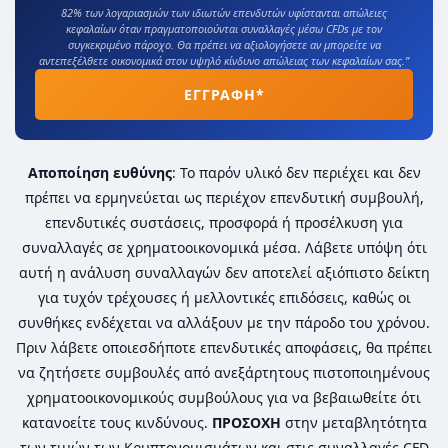
82% των λογαριασμών των ιδιωτών επενδυτών υφίστανται απώλειες
κεφαλαίων όταν πραγματοποιούνται συναλλαγές μέσω CFDs με τον
συγκεκριμένο πάροχο. Θα πρέπει να αξιολογήσετε αν μπορείτε να
αντεπεξέλθετε οικονομικά στον υψηλό κίνδυνο απώλειας των κεφαλαίων σας.”
ΕΓΓΡΑΦΗ*
Αποποίηση ευθύνης
: Το παρόν υλικό δεν περιέχει και δεν
πρέπει να ερμηνεύεται ως περιέχον επενδυτική συμβουλή,
επενδυτικές συστάσεις, προσφορά ή προσέλκυση για
συναλλαγές σε χρηματοοικονομικά μέσα. Λάβετε υπόψη ότι
αυτή η ανάλυση συναλλαγών δεν αποτελεί αξιόπιστο δείκτη
για τυχόν τρέχουσες ή μελλοντικές επιδόσεις, καθώς οι
συνθήκες ενδέχεται να αλλάξουν με την πάροδο του χρόνου.
Πριν λάβετε οποιεσδήποτε επενδυτικές αποφάσεις, θα πρέπει
να ζητήσετε συμβουλές από ανεξάρτητους πιστοποιημένους
χρηματοοικονομικούς συμβούλους για να βεβαιωθείτε ότι
κατανοείτε τους κινδύνους.
ΠΡΟΣΟΧΗ
στην μεταβλητότητα
των τιμών των
Κρυπτονομισμάτων
και στις συναλλαγές CFD