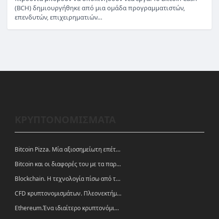
(BCH) δημιουργήθηκε από μια ομάδα προγραμματιστών,
επενδυτών, επιχειρηματιών…
ΚΡΥΠΤΟΝΟΜΙΣΜΑΤΑ
Bitcoin Pizza. Μία αξιοσημείωτη επέτειος.
Bitcoin και οι διαφορές του με τα παραδοσιακά νομίσματα
Blockchain. Η τεχνολογία πίσω από τα κρυπτονομίσματα
CFD κρυπτονομισμάτων. Πλεονεκτήματα και ευκαιρίες
Ethereum.Ένα ιδιαίτερο κρυπτονόμισμα-πλατφόρμα