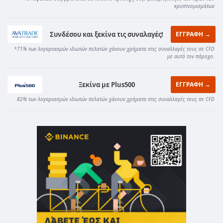
κρυπτνομισμάτων
Συνδέσου και ξεκίνα τις συναλαγές!
ΕΓΓΡΑΦΗ →
*71% των λογαριασμών ιδιωτών πελατών χάνουν χρήματα στις συναλλαγές τους σε CFD
με αυτό τον πάροχο.
Ξεκίνα με Plus500
ΕΓΓΡΑΦΗ →
82% των λογαριασμών ιδιωτών πελατών χάνουν χρήματα στις συναλλαγές τους σε CFD