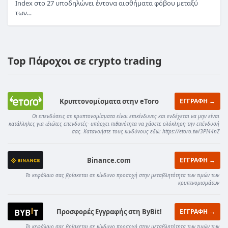
Index στο 27 υποδηλώνει έντονα αισθήματα φόβου μεταξύ
των…
Top Πάροχοι σε crypto trading
Κρυπτονομίσματα στην eToro
ΕΓΓΡΑΦΗ →
Οι επενδύσεις σε κρυπτονομίσματα είναι επικίνδυνες και ενδέχεται να μην είναι
κατάλληλες για ιδιώτες επενδυτές· υπάρχει πιθανότητα να χάσετε ολόκληρη την επένδυσή
σας. Κατανοήστε τους κινδύνους εδώ: https://etoro.tw/3PI44nZ
Binance.com
ΕΓΓΡΑΦΗ →
Το κεφάλαιο σας βρίσκεται σε κίνδυνο προσοχή στην μεταβλητότητα των τιμών των
κρυπτνομισμάτων
Προσφορές Εγγραφής στη ByBit!
ΕΓΓΡΑΦΗ →
Το κεφάλαιο σας βρίσκεται σε κίνδυνο προσοχή στην μεταβλητότητα των τιμών των