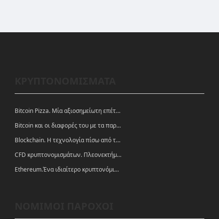
ΚΡΥΠΤΟΝΟΜΙΣΜΑΤΑ
Bitcoin Pizza. Μία αξιοσημείωτη επέτειος.
Bitcoin και οι διαφορές του με τα παραδοσιακά νομίσματα
Blockchain. Η τεχνολογία πίσω από τα κρυπτονομίσματα
CFD κρυπτονομισμάτων. Πλεονεκτήματα και ευκαιρίες
Ethereum.Ένα ιδιαίτερο κρυπτονόμισμα-πλατφόρμα
ΝΟΜΙΜΟΙ ΠΑΡΟΧΟΙ