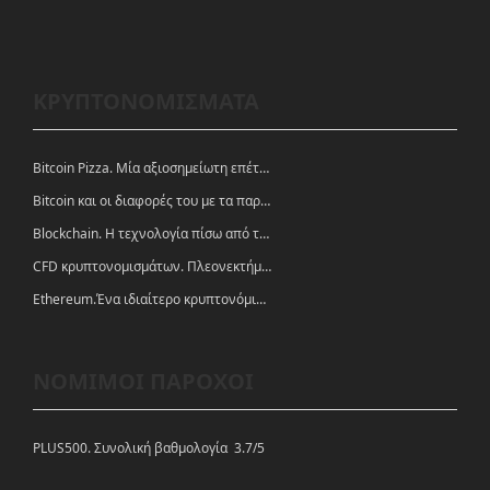
ΚΡΥΠΤΟΝΟΜΙΣΜΑΤΑ
Bitcoin Pizza. Μία αξιοσημείωτη επέτειος.
Bitcoin και οι διαφορές του με τα παραδοσιακά νομίσματα
Blockchain. Η τεχνολογία πίσω από τα κρυπτονομίσματα
CFD κρυπτονομισμάτων. Πλεονεκτήματα και ευκαιρίες
Ethereum.Ένα ιδιαίτερο κρυπτονόμισμα-πλατφόρμα
ΝΟΜΙΜΟΙ ΠΑΡΟΧΟΙ
PLUS500. Συνολική βαθμολογία 3.7/5