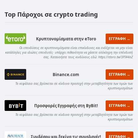
Top Πάροχοι σε crypto trading
Κρυπτονομίσματα στην eToro
ΕΓΓΡΑΦΗ →
Οι επενδύσεις σε κρυπτονομίσματα είναι επικίνδυνες και ενδέχεται να μην είναι
κατάλληλες για ιδιώτες επενδυτές· υπάρχει πιθανότητα να χάσετε ολόκληρη την επένδυσή
σας. Κατανοήστε τους κινδύνους εδώ: https://etoro.tw/3PI44nZ
Binance.com
ΕΓΓΡΑΦΗ →
Το κεφάλαιο σας βρίσκεται σε κίνδυνο προσοχή στην μεταβλητότητα των τιμών των
κρυπτνομισμάτων
Προσφορές Εγγραφής στη ByBit!
ΕΓΓΡΑΦΗ →
Το κεφάλαιο σας βρίσκεται σε κίνδυνο προσοχή στην μεταβλητότητα των τιμών των
κρυπτνομισμάτων
Συνδέσου και ξεκίνα τις συναλαγές!
ΕΓΓΡΑΦΗ →