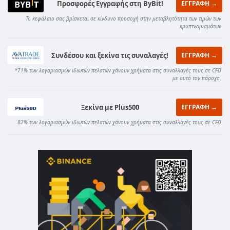
Προσφορές Εγγραφής στη ByBit!
ΕΓΓΡΑΦΗ →
Το κεφάλαιο σας βρίσκεται σε κίνδυνο προσοχή στην μεταβλητότητα των τιμών των
κρυπτνομισμάτων
Συνδέσου και ξεκίνα τις συναλαγές!
ΕΓΓΡΑΦΗ →
*71% των λογαριασμών ιδιωτών πελατών χάνουν χρήματα στις συναλλαγές τους σε CFD
με αυτό τον πάροχο.
Ξεκίνα με Plus500
ΕΓΓΡΑΦΗ →
82% των λογαριασμών ιδιωτών πελατών χάνουν χρήματα στις συναλλαγές τους σε CFD