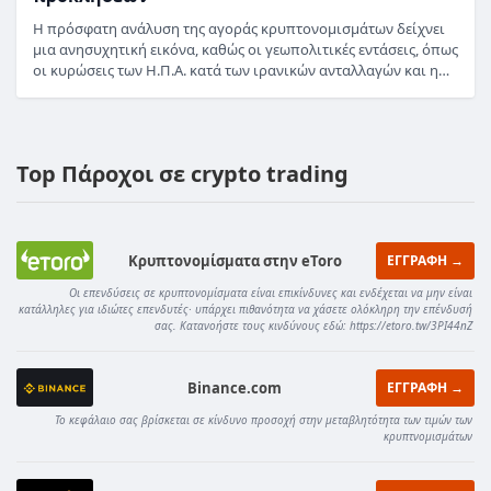
Η πρόσφατη ανάλυση της αγοράς κρυπτονομισμάτων δείχνει
μια ανησυχητική εικόνα, καθώς οι γεωπολιτικές εντάσεις, όπως
οι κυρώσεις των Η.Π.Α. κατά των ιρανικών ανταλλαγών και η…
Top Πάροχοι σε crypto trading
Κρυπτονομίσματα στην eToro
ΕΓΓΡΑΦΗ →
Οι επενδύσεις σε κρυπτονομίσματα είναι επικίνδυνες και ενδέχεται να μην είναι
κατάλληλες για ιδιώτες επενδυτές· υπάρχει πιθανότητα να χάσετε ολόκληρη την επένδυσή
σας. Κατανοήστε τους κινδύνους εδώ: https://etoro.tw/3PI44nZ
Binance.com
ΕΓΓΡΑΦΗ →
Το κεφάλαιο σας βρίσκεται σε κίνδυνο προσοχή στην μεταβλητότητα των τιμών των
κρυπτνομισμάτων