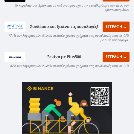
Το κεφάλαιο σας βρίσκεται σε κίνδυνο προσοχή στην μεταβλητότητα των τιμών των
κρυπτνομισμάτων
Συνδέσου και ξεκίνα τις συναλαγές!
ΕΓΓΡΑΦΗ →
*71% των λογαριασμών ιδιωτών πελατών χάνουν χρήματα στις συναλλαγές τους σε CFD
με αυτό τον πάροχο.
Ξεκίνα με Plus500
ΕΓΓΡΑΦΗ →
82% των λογαριασμών ιδιωτών πελατών χάνουν χρήματα στις συναλλαγές τους σε CFD