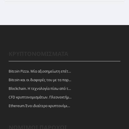
ΚΡΥΠΤΟΝΟΜΙΣΜΑΤΑ
Bitcoin Pizza. Μία αξιοσημείωτη επέτειος.
Bitcoin και οι διαφορές του με τα παραδοσιακά νομίσματα
Blockchain. Η τεχνολογία πίσω από τα κρυπτονομίσματα
CFD κρυπτονομισμάτων. Πλεονεκτήματα και ευκαιρίες
Ethereum.Ένα ιδιαίτερο κρυπτονόμισμα-πλατφόρμα
ΝΟΜΙΜΟΙ ΠΑΡΟΧΟΙ