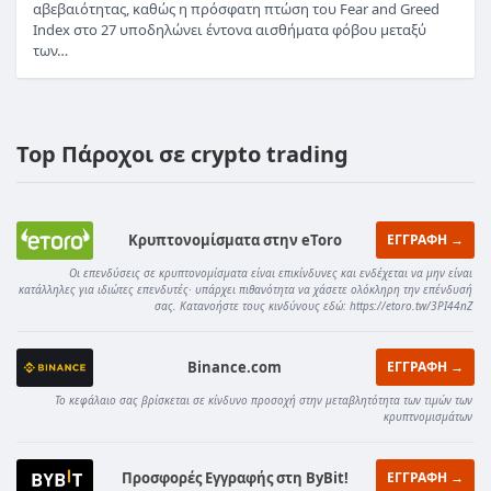
αβεβαιότητας, καθώς η πρόσφατη πτώση του Fear and Greed
Index στο 27 υποδηλώνει έντονα αισθήματα φόβου μεταξύ
των…
Top Πάροχοι σε crypto trading
Κρυπτονομίσματα στην eToro
ΕΓΓΡΑΦΗ →
Οι επενδύσεις σε κρυπτονομίσματα είναι επικίνδυνες και ενδέχεται να μην είναι
κατάλληλες για ιδιώτες επενδυτές· υπάρχει πιθανότητα να χάσετε ολόκληρη την επένδυσή
σας. Κατανοήστε τους κινδύνους εδώ: https://etoro.tw/3PI44nZ
Binance.com
ΕΓΓΡΑΦΗ →
Το κεφάλαιο σας βρίσκεται σε κίνδυνο προσοχή στην μεταβλητότητα των τιμών των
κρυπτνομισμάτων
Προσφορές Εγγραφής στη ByBit!
ΕΓΓΡΑΦΗ →