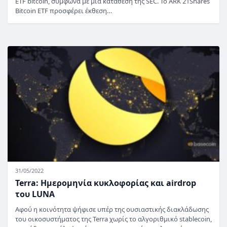
ETF bitcoin, σύμφωνα με μια κατάθεση της SEC. Το ARK 21Shares
Bitcoin ETF προσφέρει έκθεση…
31/05/2022
Terra: Ημερομηνία κυκλοφορίας και airdrop
του LUNA
Αφού η κοινότητα ψήφισε υπέρ της ουσιαστικής διακλάδωσης
του οικοσυστήματος της Terra χωρίς το αλγοριθμικό stablecoin,