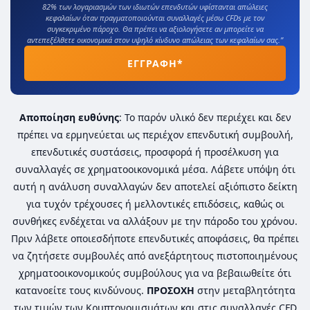
82% των λογαριασμών των ιδιωτών επενδυτών υφίστανται απώλειες
κεφαλαίων όταν πραγματοποιούνται συναλλαγές μέσω CFDs με τον
συγκεκριμένο πάροχο. Θα πρέπει να αξιολογήσετε αν μπορείτε να
αντεπεξέλθετε οικονομικά στον υψηλό κίνδυνο απώλειας των κεφαλαίων σας.”
ΕΓΓΡΑΦΗ*
Αποποίηση ευθύνης
: Το παρόν υλικό δεν περιέχει και δεν
πρέπει να ερμηνεύεται ως περιέχον επενδυτική συμβουλή,
επενδυτικές συστάσεις, προσφορά ή προσέλκυση για
συναλλαγές σε χρηματοοικονομικά μέσα. Λάβετε υπόψη ότι
αυτή η ανάλυση συναλλαγών δεν αποτελεί αξιόπιστο δείκτη
για τυχόν τρέχουσες ή μελλοντικές επιδόσεις, καθώς οι
συνθήκες ενδέχεται να αλλάξουν με την πάροδο του χρόνου.
Πριν λάβετε οποιεσδήποτε επενδυτικές αποφάσεις, θα πρέπει
να ζητήσετε συμβουλές από ανεξάρτητους πιστοποιημένους
χρηματοοικονομικούς συμβούλους για να βεβαιωθείτε ότι
κατανοείτε τους κινδύνους.
ΠΡΟΣΟΧΗ
στην μεταβλητότητα
των τιμών των
Κρυπτονομισμάτων
και στις συναλλαγές CFD