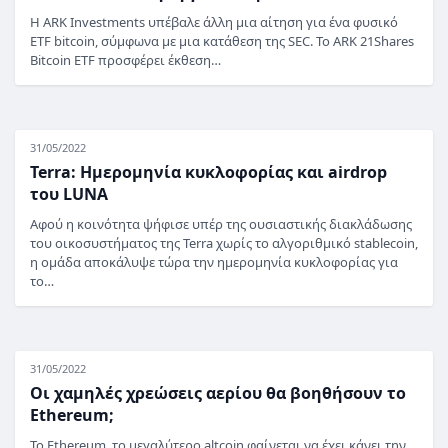
Η ARK Investments υπέβαλε άλλη μια αίτηση για ένα φυσικό
ETF bitcoin, σύμφωνα με μια κατάθεση της SEC. Το ARK 21Shares
Bitcoin ETF προσφέρει έκθεση…
31/05/2022
Terra: Ημερομηνία κυκλοφορίας και airdrop
του LUNA
Αφού η κοινότητα ψήφισε υπέρ της ουσιαστικής διακλάδωσης
του οικοσυστήματος της Terra χωρίς το αλγοριθμικό stablecoin,
η ομάδα αποκάλυψε τώρα την ημερομηνία κυκλοφορίας για
το…
31/05/2022
Οι χαμηλές χρεώσεις αερίου θα βοηθήσουν το
Ethereum;
Το Ethereum, το μεγαλύτερο altcoin φαίνεται να έχει κάνει την