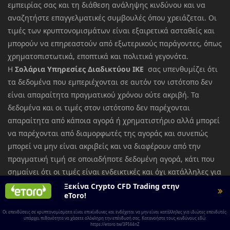
εμπειρίας σας και τη διάθεση ανάληψης κινδύνου και να
αναζητήστε επαγγελματικές συμβουλές όπου χρειάζεται. Οι
τιμές των κρυπτονομισμάτων είναι εξαιρετικά ασταθείς και
μπορούν να επηρεαστούν από εξωτερικούς παράγοντες, όπως
χρηματοπιστωτικά, εποπτικά και πολιτικά γεγονότα.
Η
Σολάρια Υπηρεσίες Διαδικτύου ΙΚΕ
σας υπενθυμίζει ότι
τα δεδομένα που εμπεριέχονται σε αυτόν τον ιστότοπο δεν
είναι απαραίτητα πραγματικού χρόνου ούτε ακριβή. Τα
δεδομένα και οι τιμές στον ιστότοπο δεν παρέχονται
απαραίτητα από κάποια αγορά ή χρηματιστήριο αλλά μπορεί
να παρέχονται από διαμορφωτές της αγοράς και συνεπώς
μπορεί να μην είναι ακριβείς και να διαφέρουν από την
πραγματική τιμή σε οποιαδήποτε δεδομένη αγορά, κάτι που
σημαίνει ότι οι τιμές είναι ενδεικτικές και όχι κατάλληλες για
σκοπούς συναλλαγών. Η
Σολάρια Υπηρεσίες Διαδικτύου
Ξεκίνα Crypto CFD Trading στην
eToro!
ΙΚΕ
και κάθε πάροχος των δεδομένων που εμπεριέχονται σε
αυτόν τον ιστότοπο δεν φέρει ουδεμία ευθύνη για
Οι επενδύσεις σε κρυπτονομίσματα είναι επικίνδυνες και ενδέχεται να μην είναι κατάλληλες για ιδιώτες επενδυτές·
υπάρχει πιθανότητα να χάσετε ολόκληρη την επένδυσή σας. Κατανοήστε τους κινδύνους εδώ:
οποιαδήποτε απώλεια ή ζημία ως αποτέλεσμα των
https://etoro.tw/3PI44nZ