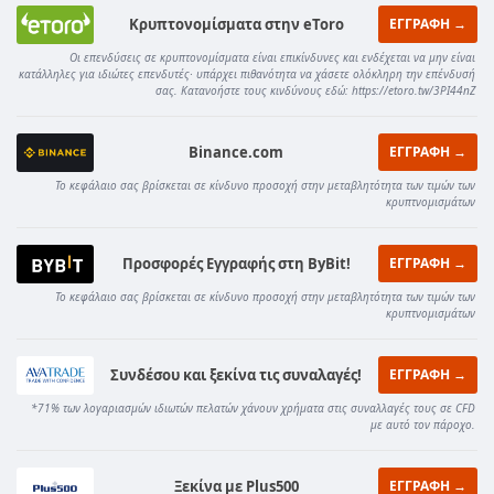
Κρυπτονομίσματα στην eToro
ΕΓΓΡΑΦΗ →
Οι επενδύσεις σε κρυπτονομίσματα είναι επικίνδυνες και ενδέχεται να μην είναι
κατάλληλες για ιδιώτες επενδυτές· υπάρχει πιθανότητα να χάσετε ολόκληρη την επένδυσή
σας. Κατανοήστε τους κινδύνους εδώ: https://etoro.tw/3PI44nZ
Binance.com
ΕΓΓΡΑΦΗ →
Το κεφάλαιο σας βρίσκεται σε κίνδυνο προσοχή στην μεταβλητότητα των τιμών των
κρυπτνομισμάτων
Προσφορές Εγγραφής στη ByBit!
ΕΓΓΡΑΦΗ →
Το κεφάλαιο σας βρίσκεται σε κίνδυνο προσοχή στην μεταβλητότητα των τιμών των
κρυπτνομισμάτων
Συνδέσου και ξεκίνα τις συναλαγές!
ΕΓΓΡΑΦΗ →
*71% των λογαριασμών ιδιωτών πελατών χάνουν χρήματα στις συναλλαγές τους σε CFD
με αυτό τον πάροχο.
Ξεκίνα με Plus500
ΕΓΓΡΑΦΗ →