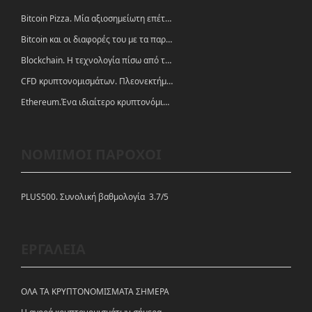
Bitcoin Pizza. Μία αξιοσημείωτη επέτειος.
Bitcoin και οι διαφορές του με τα παραδοσιακά νομίσματα
Blockchain. Η τεχνολογία πίσω από τα κρυπτονομίσματα
CFD κρυπτονομισμάτων. Πλεονεκτήματα και ευκαιρίες
Ethereum.Ένα ιδιαίτερο κρυπτονόμισμα-πλατφόρμα
ΝΟΜΙΜΟΙ ΠΑΡΟΧΟΙ
PLUS500. Συνολική βαθμολογία 3.7/5
ΕΡΓΑΛΕΙΑ
ΟΛΑ ΤΑ ΚΡΥΠΤΟΝΟΜΙΣΜΑΤΑ ΣΗΜΕΡΑ