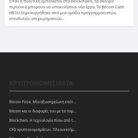
Όταν η πολιτική εμπλέκεται στα blockchains, τα σκληρά
πιρούνια μπορούν να υποκινήσουν νέα έργα. Το Bitcoin Cash
(BCH) δημιουργήθηκε από μια ομάδα προγραμματιστών,
επενδυτών, επιχειρηματιών…
ΚΡΥΠΤΟΝΟΜΙΣΜΑΤΑ
Bitcoin Pizza. Μία αξιοσημείωτη επέτειος.
Bitcoin και οι διαφορές του με τα παραδοσιακά νομίσματα
Blockchain. Η τεχνολογία πίσω από τα κρυπτονομίσματα
CFD κρυπτονομισμάτων. Πλεονεκτήματα και ευκαιρίες