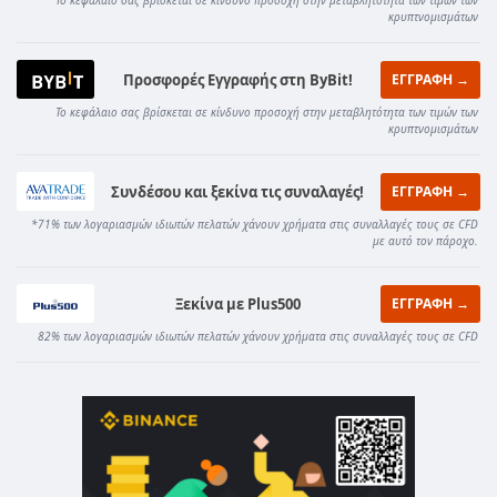
Το κεφάλαιο σας βρίσκεται σε κίνδυνο προσοχή στην μεταβλητότητα των τιμών των
κρυπτνομισμάτων
Προσφορές Εγγραφής στη ByBit!
ΕΓΓΡΑΦΗ →
Το κεφάλαιο σας βρίσκεται σε κίνδυνο προσοχή στην μεταβλητότητα των τιμών των
κρυπτνομισμάτων
Συνδέσου και ξεκίνα τις συναλαγές!
ΕΓΓΡΑΦΗ →
*71% των λογαριασμών ιδιωτών πελατών χάνουν χρήματα στις συναλλαγές τους σε CFD
με αυτό τον πάροχο.
Ξεκίνα με Plus500
ΕΓΓΡΑΦΗ →
82% των λογαριασμών ιδιωτών πελατών χάνουν χρήματα στις συναλλαγές τους σε CFD