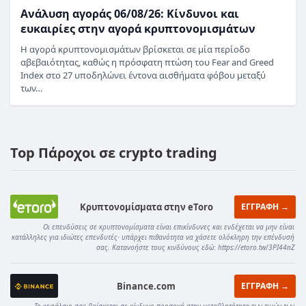
Ανάλυση αγοράς 06/08/26: Κίνδυνοι και
ευκαιρίες στην αγορά κρυπτονομισμάτων
Η αγορά κρυπτονομισμάτων βρίσκεται σε μία περίοδο
αβεβαιότητας, καθώς η πρόσφατη πτώση του Fear and Greed
Index στο 27 υποδηλώνει έντονα αισθήματα φόβου μεταξύ
των…
Top Πάροχοι σε crypto trading
Κρυπτονομίσματα στην eToro
ΕΓΓΡΑΦΗ →
Οι επενδύσεις σε κρυπτονομίσματα είναι επικίνδυνες και ενδέχεται να μην είναι
κατάλληλες για ιδιώτες επενδυτές· υπάρχει πιθανότητα να χάσετε ολόκληρη την επένδυσή
σας. Κατανοήστε τους κινδύνους εδώ: https://etoro.tw/3PI44nZ
Binance.com
ΕΓΓΡΑΦΗ →