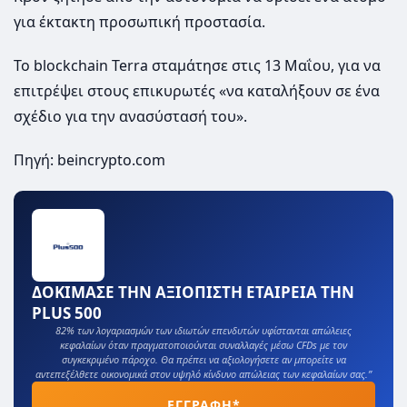
για έκτακτη προσωπική προστασία.
Το blockchain Terra σταμάτησε στις 13 Μαΐου, για να
επιτρέψει στους επικυρωτές «να καταλήξουν σε ένα
σχέδιο για την ανασύστασή του».
Πηγή: beincrypto.com
ΔΟΚΙΜΑΣΕ ΤΗΝ ΑΞΙΟΠΙΣΤΗ ΕΤΑΙΡΕΙΑ ΤΗΝ
PLUS 500
82% των λογαριασμών των ιδιωτών επενδυτών υφίστανται απώλειες
κεφαλαίων όταν πραγματοποιούνται συναλλαγές μέσω CFDs με τον
συγκεκριμένο πάροχο. Θα πρέπει να αξιολογήσετε αν μπορείτε να
αντεπεξέλθετε οικονομικά στον υψηλό κίνδυνο απώλειας των κεφαλαίων σας.”
ΕΓΓΡΑΦΗ*