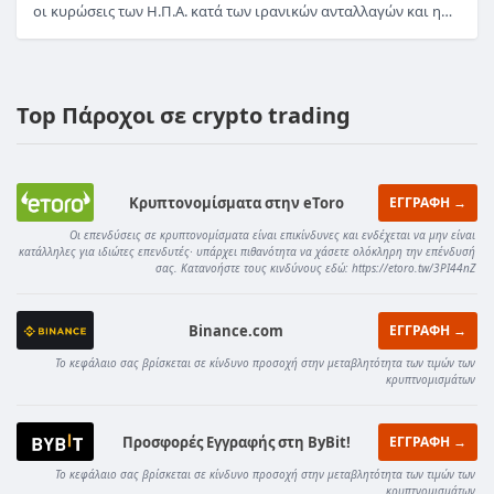
οι κυρώσεις των Η.Π.Α. κατά των ιρανικών ανταλλαγών και η…
Top Πάροχοι σε crypto trading
Κρυπτονομίσματα στην eToro
ΕΓΓΡΑΦΗ →
Οι επενδύσεις σε κρυπτονομίσματα είναι επικίνδυνες και ενδέχεται να μην είναι
κατάλληλες για ιδιώτες επενδυτές· υπάρχει πιθανότητα να χάσετε ολόκληρη την επένδυσή
σας. Κατανοήστε τους κινδύνους εδώ: https://etoro.tw/3PI44nZ
Binance.com
ΕΓΓΡΑΦΗ →
Το κεφάλαιο σας βρίσκεται σε κίνδυνο προσοχή στην μεταβλητότητα των τιμών των
κρυπτνομισμάτων
Προσφορές Εγγραφής στη ByBit!
ΕΓΓΡΑΦΗ →
Το κεφάλαιο σας βρίσκεται σε κίνδυνο προσοχή στην μεταβλητότητα των τιμών των
κρυπτνομισμάτων