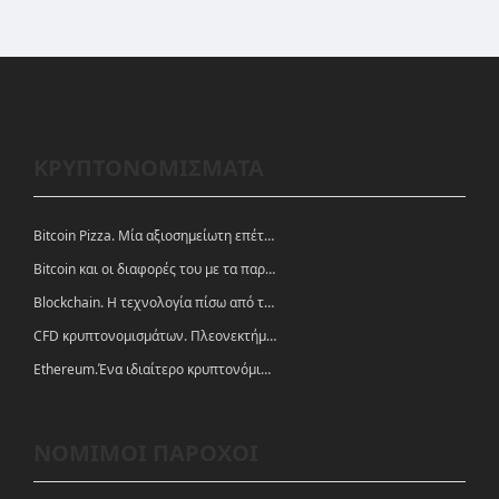
ΚΡΥΠΤΟΝΟΜΙΣΜΑΤΑ
Bitcoin Pizza. Μία αξιοσημείωτη επέτειος.
Bitcoin και οι διαφορές του με τα παραδοσιακά νομίσματα
Blockchain. Η τεχνολογία πίσω από τα κρυπτονομίσματα
CFD κρυπτονομισμάτων. Πλεονεκτήματα και ευκαιρίες
Ethereum.Ένα ιδιαίτερο κρυπτονόμισμα-πλατφόρμα
ΝΟΜΙΜΟΙ ΠΑΡΟΧΟΙ