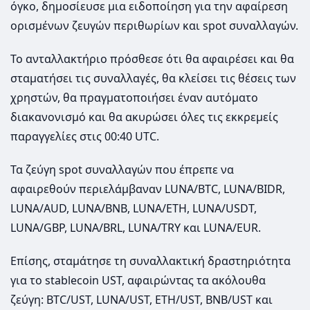
όγκο, δημοσίευσε μια ειδοποίηση για την αφαίρεση
ορισμένων ζευγών περιθωρίων και spot συναλλαγών.
Το ανταλλακτήριο πρόσθεσε ότι θα αφαιρέσει και θα
σταματήσει τις συναλλαγές, θα κλείσει τις θέσεις των
χρηστών, θα πραγματοποιήσει έναν αυτόματο
διακανονισμό και θα ακυρώσει όλες τις εκκρεμείς
παραγγελίες στις 00:40 UTC.
Τα ζεύγη spot συναλλαγών που έπρεπε να
αφαιρεθούν περιελάμβαναν LUΝΑ/BTC, LUΝΑ/BIDR,
LUΝΑ/AUD, LUΝΑ/BNB, LUNA/ETH, LUΝΑ/USDT,
LUΝΑ/GBP, LUΝΑ/BRL, LUΝΑ/TRY και LUΝΑ/EUR.
Επίσης, σταμάτησε τη συναλλακτική δραστηριότητα
για το stablecoin UST, αφαιρώντας τα ακόλουθα
ζεύγη: BTC/UST, LUNA/UST, ETH/UST, BNB/UST και