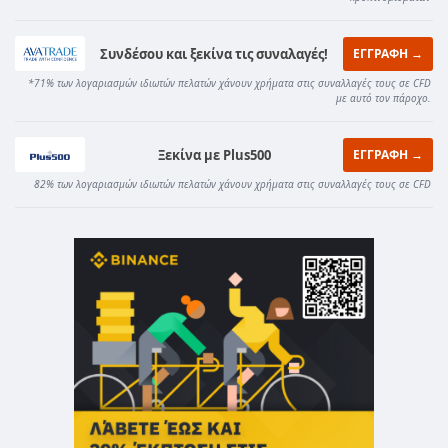
Συνδέσου και ξεκίνα τις συναλαγές!
ΕΓΓΡΑΦΗ →
*71% των λογαριασμών ιδιωτών πελατών χάνουν χρήματα στις συναλλαγές τους σε CFD
με αυτό τον πάροχο.
Ξεκίνα με Plus500
ΕΓΓΡΑΦΗ →
82% των λογαριασμών ιδιωτών πελατών χάνουν χρήματα στις συναλλαγές τους σε CFD