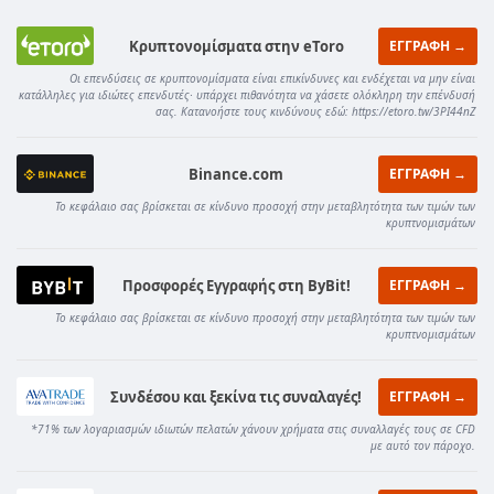
Κρυπτονομίσματα στην eToro
ΕΓΓΡΑΦΗ →
Οι επενδύσεις σε κρυπτονομίσματα είναι επικίνδυνες και ενδέχεται να μην είναι
κατάλληλες για ιδιώτες επενδυτές· υπάρχει πιθανότητα να χάσετε ολόκληρη την επένδυσή
σας. Κατανοήστε τους κινδύνους εδώ: https://etoro.tw/3PI44nZ
Binance.com
ΕΓΓΡΑΦΗ →
Το κεφάλαιο σας βρίσκεται σε κίνδυνο προσοχή στην μεταβλητότητα των τιμών των
κρυπτνομισμάτων
Προσφορές Εγγραφής στη ByBit!
ΕΓΓΡΑΦΗ →
Το κεφάλαιο σας βρίσκεται σε κίνδυνο προσοχή στην μεταβλητότητα των τιμών των
κρυπτνομισμάτων
Συνδέσου και ξεκίνα τις συναλαγές!
ΕΓΓΡΑΦΗ →
*71% των λογαριασμών ιδιωτών πελατών χάνουν χρήματα στις συναλλαγές τους σε CFD
με αυτό τον πάροχο.