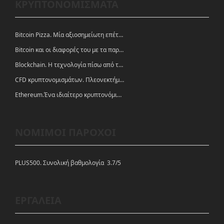
ΚΡΥΠΤΟΝΟΜΙΣΜΑΤΑ
Bitcoin Pizza. Μία αξιοσημείωτη επέτειος.
Bitcoin και οι διαφορές του με τα παραδοσιακά νομίσματα
Blockchain. Η τεχνολογία πίσω από τα κρυπτονομίσματα
CFD κρυπτονομισμάτων. Πλεονεκτήματα και ευκαιρίες
Ethereum.Ένα ιδιαίτερο κρυπτονόμισμα-πλατφόρμα
ΝΟΜΙΜΟΙ ΠΑΡΟΧΟΙ
PLUS500. Συνολική βαθμολογία 3.7/5
ΕΡΓΑΛΕΙΑ