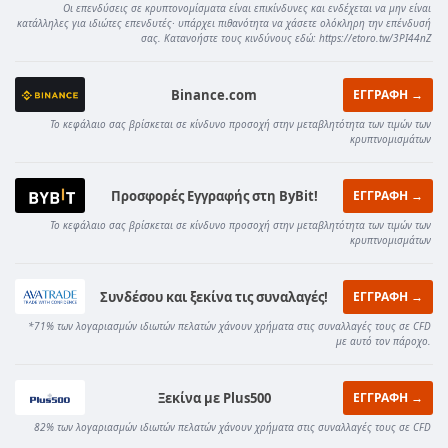
Οι επενδύσεις σε κρυπτονομίσματα είναι επικίνδυνες και ενδέχεται να μην είναι
κατάλληλες για ιδιώτες επενδυτές· υπάρχει πιθανότητα να χάσετε ολόκληρη την επένδυσή
σας. Κατανοήστε τους κινδύνους εδώ: https://etoro.tw/3PI44nZ
Binance.com
ΕΓΓΡΑΦΗ →
Το κεφάλαιο σας βρίσκεται σε κίνδυνο προσοχή στην μεταβλητότητα των τιμών των
κρυπτνομισμάτων
Προσφορές Εγγραφής στη ByBit!
ΕΓΓΡΑΦΗ →
Το κεφάλαιο σας βρίσκεται σε κίνδυνο προσοχή στην μεταβλητότητα των τιμών των
κρυπτνομισμάτων
Συνδέσου και ξεκίνα τις συναλαγές!
ΕΓΓΡΑΦΗ →
*71% των λογαριασμών ιδιωτών πελατών χάνουν χρήματα στις συναλλαγές τους σε CFD
με αυτό τον πάροχο.
Ξεκίνα με Plus500
ΕΓΓΡΑΦΗ →
82% των λογαριασμών ιδιωτών πελατών χάνουν χρήματα στις συναλλαγές τους σε CFD