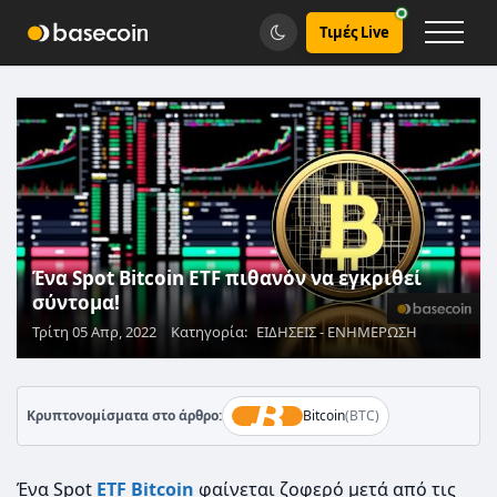
Τιμές Live
Ένα Spot Bitcoin ETF πιθανόν να εγκριθεί
σύντομα!
Τρίτη 05 Απρ, 2022
Κατηγορία:
ΕΙΔΗΣΕΙΣ - ΕΝΗΜΕΡΩΣΗ
Κρυπτονομίσματα στο άρθρο:
Bitcoin
(BTC)
Ένα Spot
ETF
Bitcoin
φαίνεται ζοφερό μετά από τις