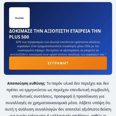
ΔΟΚΙΜΑΣΕ ΤΗΝ ΑΞΙΟΠΙΣΤΗ ΕΤΑΙΡΕΙΑ ΤΗΝ
PLUS 500
82% των λογαριασμών των ιδιωτών επενδυτών υφίστανται απώλειες
κεφαλαίων όταν πραγματοποιούνται συναλλαγές μέσω CFDs με τον
συγκεκριμένο πάροχο. Θα πρέπει να αξιολογήσετε αν μπορείτε να
αντεπεξέλθετε οικονομικά στον υψηλό κίνδυνο απώλειας των κεφαλαίων σας.”
ΕΓΓΡΑΦΗ*
Αποποίηση ευθύνης
: Το παρόν υλικό δεν περιέχει και δεν
πρέπει να ερμηνεύεται ως περιέχον επενδυτική συμβουλή,
επενδυτικές συστάσεις, προσφορά ή προσέλκυση για
συναλλαγές σε χρηματοοικονομικά μέσα. Λάβετε υπόψη ότι
αυτή η ανάλυση συναλλαγών δεν αποτελεί αξιόπιστο δείκτη
για τυχόν τρέχουσες ή μελλοντικές επιδόσεις, καθώς οι