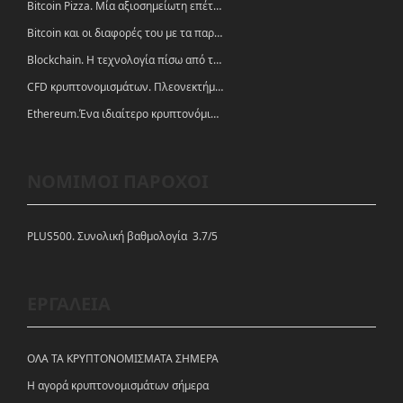
Bitcoin Pizza. Μία αξιοσημείωτη επέτειος.
Bitcoin και οι διαφορές του με τα παραδοσιακά νομίσματα
Blockchain. Η τεχνολογία πίσω από τα κρυπτονομίσματα
CFD κρυπτονομισμάτων. Πλεονεκτήματα και ευκαιρίες
Ethereum.Ένα ιδιαίτερο κρυπτονόμισμα-πλατφόρμα
ΝΟΜΙΜΟΙ ΠΑΡΟΧΟΙ
PLUS500. Συνολική βαθμολογία 3.7/5
ΕΡΓΑΛΕΙΑ
ΟΛΑ ΤΑ ΚΡΥΠΤΟΝΟΜΙΣΜΑΤΑ ΣΗΜΕΡΑ
Η αγορά κρυπτονομισμάτων σήμερα