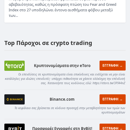
αβεβαιότητας, καθώς η πρόσφατη πτώση του Fear and Greed
Index στο 27 υποδηλώνει έντονα αισθήματα φόβου μεταξύ
των…
Top Πάροχοι σε crypto trading
Κρυπτονομίσματα στην eToro
ΕΓΓΡΑΦΗ →
Οι επενδύσεις σε κρυπτονομίσματα είναι επικίνδυνες και ενδέχεται να μην είναι
κατάλληλες για ιδιώτες επενδυτές· υπάρχει πιθανότητα να χάσετε ολόκληρη την επένδυσή
σας. Κατανοήστε τους κινδύνους εδώ: https://etoro.tw/3PI44nZ
Binance.com
ΕΓΓΡΑΦΗ →
Το κεφάλαιο σας βρίσκεται σε κίνδυνο προσοχή στην μεταβλητότητα των τιμών των
κρυπτνομισμάτων
Προσφορές Εγγραφής στη ByBit!
ΕΓΓΡΑΦΗ →