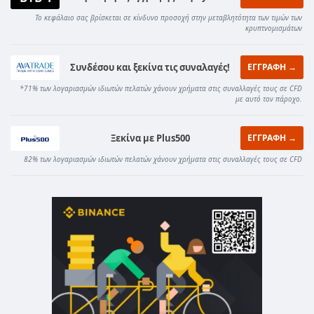
Το κεφάλαιο σας βρίσκεται σε κίνδυνο προσοχή στην μεταβλητότητα των τιμών των
κρυπτνομισμάτων
Συνδέσου και ξεκίνα τις συναλαγές!
ΕΓΓΡΑΦΗ →
*71% των λογαριασμών ιδιωτών πελατών χάνουν χρήματα στις συναλλαγές τους σε CFD
με αυτό τον πάροχο.
Ξεκίνα με Plus500
ΕΓΓΡΑΦΗ →
82% των λογαριασμών ιδιωτών πελατών χάνουν χρήματα στις συναλλαγές τους σε CFD