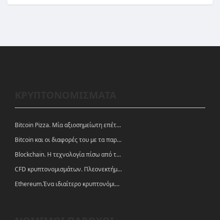
ΚΡΥΠΤΟΝΟΜΙΣΜΑΤΑ
Bitcoin Pizza. Μία αξιοσημείωτη επέτειος.
Bitcoin και οι διαφορές του με τα παραδοσιακά νομίσματα
Blockchain. Η τεχνολογία πίσω από τα κρυπτονομίσματα
CFD κρυπτονομισμάτων. Πλεονεκτήματα και ευκαιρίες
Ethereum.Ένα ιδιαίτερο κρυπτονόμισμα-πλατφόρμα