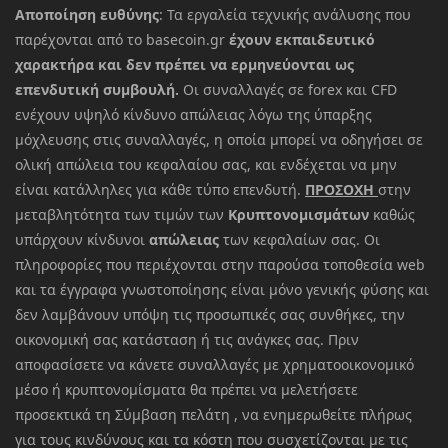
Αποποίηση ευθύνης
: Τα εργαλεία τεχνικής ανάλυσης που
παρέχονται από το basecoin.gr
έχουν εκπαιδευτικό
χαρακτήρα και δεν πρέπει να ερμηνεύονται ως
επενδυτική συμβουλή.
Οι συναλλαγές σε forex και CFD
ενέχουν υψηλό κίνδυνο απώλειας λόγω της ύπαρξης
μόχλευσης στις συναλλαγές, η οποία μπορεί να οδηγήσει σε
ολική απώλεια του κεφαλαίου σας, και ενδέχεται να μην
είναι κατάλληλες για κάθε τύπο επενδυτή.
ΠΡΟΣΟΧΗ
στην
μεταβλητότητα των τιμών των
Κρυπτονομισμάτων
καθώς
υπάρχουν κίνδυνοι
απώλειας
των κεφαλαίων σας. Οι
πληροφορίες που περιέχονται στην παρούσα τοποθεσία web
και τα έγγραφα γνωστοποίησης είναι μόνο γενικής φύσης και
δεν λαμβάνουν υπόψη τις προσωπικές σας συνθήκες, την
οικονομική σας κατάσταση ή τις ανάγκες σας. Πριν
αποφασίσετε να κάνετε συναλλαγές με χρηματοοικονομικό
μέσο ή κρυπτονομίσματα θα πρέπει να μελετήσετε
προσεκτικά τη Σύμβαση πελάτη , να ενημερωθείτε πλήρως
για τους κινδύνους και τα κόστη που συσχετίζονται με τις