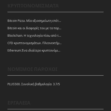
ΚΡΥΠΤΟΝΟΜΙΣΜΑΤΑ
Bitcoin Pizza. Μία αξιοσημείωτη επέτειος.
Bitcoin και οι διαφορές του με τα παραδοσιακά νομίσματα
Blockchain. Η τεχνολογία πίσω από τα κρυπτονομίσματα
CFD κρυπτονομισμάτων. Πλεονεκτήματα και ευκαιρίες
Ethereum.Ένα ιδιαίτερο κρυπτονόμισμα-πλατφόρμα
ΝΟΜΙΜΟΙ ΠΑΡΟΧΟΙ
PLUS500. Συνολική βαθμολογία 3.7/5
ΕΡΓΑΛΕΙΑ