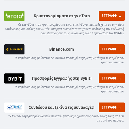
Κρυπτονομίσματα στην eToro
ΕΓΓΡΑΦΗ →
Οι επενδύσεις σε κρυπτονομίσματα είναι επικίνδυνες και ενδέχεται να μην είναι
κατάλληλες για ιδιώτες επενδυτές· υπάρχει πιθανότητα να χάσετε ολόκληρη την επένδυσή
σας. Κατανοήστε τους κινδύνους εδώ: https://etoro.tw/3PI44nZ
Binance.com
ΕΓΓΡΑΦΗ →
Το κεφάλαιο σας βρίσκεται σε κίνδυνο προσοχή στην μεταβλητότητα των τιμών των
κρυπτνομισμάτων
Προσφορές Εγγραφής στη ByBit!
ΕΓΓΡΑΦΗ →
Το κεφάλαιο σας βρίσκεται σε κίνδυνο προσοχή στην μεταβλητότητα των τιμών των
κρυπτνομισμάτων
Συνδέσου και ξεκίνα τις συναλαγές!
ΕΓΓΡΑΦΗ →
*71% των λογαριασμών ιδιωτών πελατών χάνουν χρήματα στις συναλλαγές τους σε CFD
με αυτό τον πάροχο.