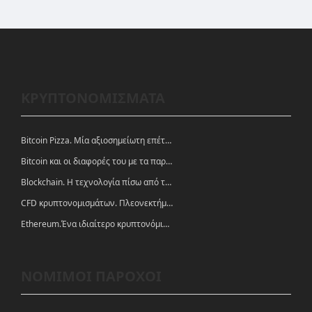
ΚΡΥΠΤΟΝΟΜΙΣΜΑΤΑ
Bitcoin Pizza. Μία αξιοσημείωτη επέτειος.
Bitcoin και οι διαφορές του με τα παραδοσιακά νομίσματα
Blockchain. Η τεχνολογία πίσω από τα κρυπτονομίσματα
CFD κρυπτονομισμάτων. Πλεονεκτήματα και ευκαιρίες
Ethereum.Ένα ιδιαίτερο κρυπτονόμισμα-πλατφόρμα
ΝΟΜΙΜΟΙ ΠΑΡΟΧΟΙ