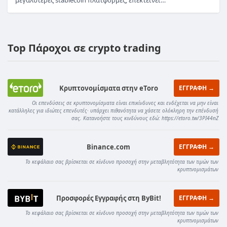
μεγαλύτερες stablecoin πλατφόρμες, επεκτείνει…
Top Πάροχοι σε crypto trading
Κρυπτονομίσματα στην eToro
ΕΓΓΡΑΦΗ →
Οι επενδύσεις σε κρυπτονομίσματα είναι επικίνδυνες και ενδέχεται να μην είναι
κατάλληλες για ιδιώτες επενδυτές· υπάρχει πιθανότητα να χάσετε ολόκληρη την επένδυσή
σας. Κατανοήστε τους κινδύνους εδώ: https://etoro.tw/3PI44nZ
Binance.com
ΕΓΓΡΑΦΗ →
Το κεφάλαιο σας βρίσκεται σε κίνδυνο προσοχή στην μεταβλητότητα των τιμών των
κρυπτνομισμάτων
Προσφορές Εγγραφής στη ByBit!
ΕΓΓΡΑΦΗ →
Το κεφάλαιο σας βρίσκεται σε κίνδυνο προσοχή στην μεταβλητότητα των τιμών των
κρυπτνομισμάτων